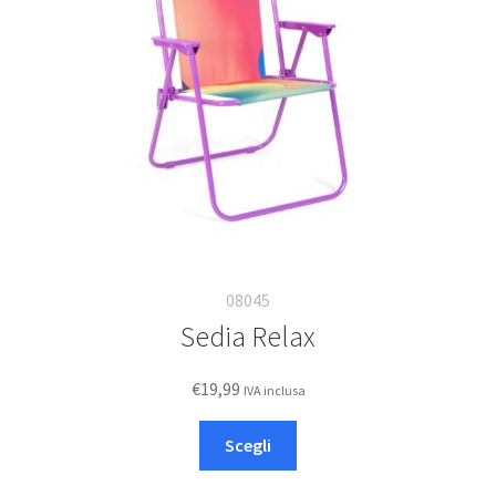
08045
Sedia Relax
€
19,99
IVA inclusa
Questo
Scegli
prodotto
ha