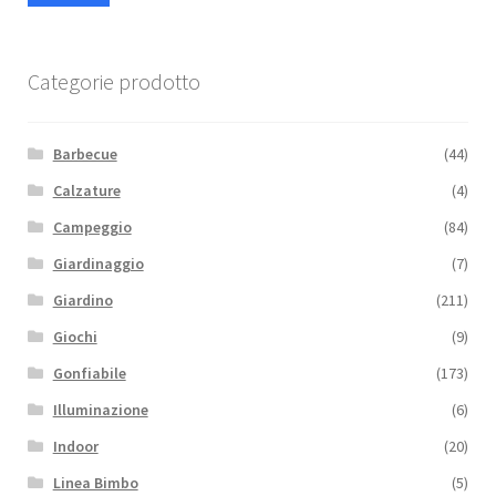
Min
Max
Categorie prodotto
Barbecue
(44)
Calzature
(4)
Campeggio
(84)
Giardinaggio
(7)
Giardino
(211)
Giochi
(9)
Gonfiabile
(173)
Illuminazione
(6)
Indoor
(20)
Linea Bimbo
(5)