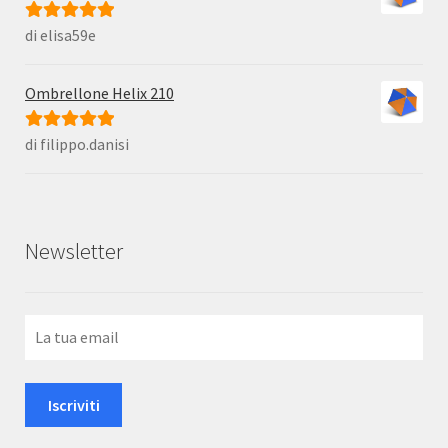
di elisa59e
Valutato
5
su
5
Ombrellone Helix 210
di filippo.danisi
Valutato
5
su
5
Newsletter