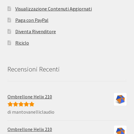
Visualizzazione Contenuti Aggiornati
Paga con PayPal
Diventa Rivenditore
Riciclo
Recensioni Recenti
Ombrellone Helix 210
di mantovanelliclaudio
Valutato
5
su
5
Ombrellone Helix 210