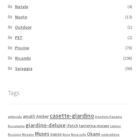
Natale
(4)
Nuoto
(13)
Outdoor
(1)
PET
(2)
Piscine
(78)
Ricambi
(298)
Spiaggia
(90)
Tags
casette-giardino
amalfi
Amber
alghicida
Dondolo Panama
giardino-deluxe
ifetch
lanterna-muses
flocculante
Lettino
Muses
Okami
naxos
Riccione
Mirador
Nora
Nora-sofa
ombrellone