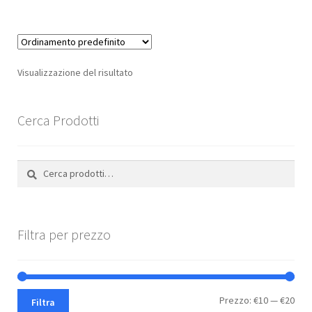
più
varianti.
Le
opzioni
Visualizzazione del risultato
possono
essere
scelte
Cerca Prodotti
nella
pagina
Cerca:
Cerca
del
prodotto
Filtra per prezzo
Pre
Pre
Prezzo:
€10
—
€20
Filtra