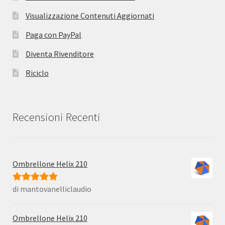
Visualizzazione Contenuti Aggiornati
Paga con PayPal
Diventa Rivenditore
Riciclo
Recensioni Recenti
Ombrellone Helix 210
di mantovanelliclaudio
Valutato
5
su
5
Ombrellone Helix 210