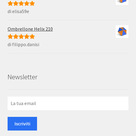
di elisa59e
Valutato
5
su
5
Ombrellone Helix 210
di filippo.danisi
Valutato
5
su
5
Newsletter