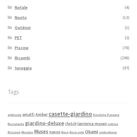
Natale
(4)
Nuoto
(13)
Outdoor
(1)
PET
(2)
Piscine
(78)
Ricambi
(298)
Spiaggia
(97)
Tags
casette-giardino
amalfi
Amber
alghicida
Dondolo Panama
giardino-deluxe
ifetch
lanterna-muses
flocculante
Lettino
Muses
Okami
naxos
Riccione
Mirador
Nora
Nora-sofa
ombrellone