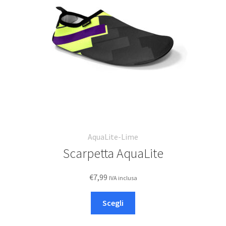
Deutsch
Italiano
AquaLite-Lime
Scarpetta AquaLite
€
7,99
IVA inclusa
Questo
Scegli
prodotto
ha