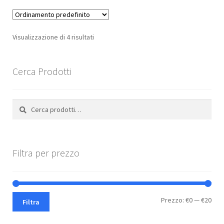
varianti.
€12,99
Le
opzioni
Visualizzazione di 4 risultati
possono
essere
scelte
Cerca Prodotti
nella
pagina
Cerca:
Cerca
del
prodotto
Filtra per prezzo
Pre
Pre
Prezzo:
€0
—
€20
Filtra
Min
Max