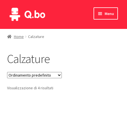
Vai
Vai
Menu
alla
al
navigazione
contenuto
Home
Home
Calzature
Blog
Calzature
Prodotti
Catalogo
Visualizzazione di 4 risultati
Contatti
Il mio account
English