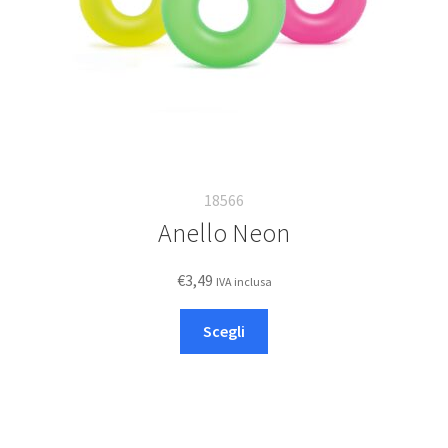
18566
Anello Neon
€
3,49
IVA inclusa
Questo
Scegli
prodotto
ha
più
varianti.
Le