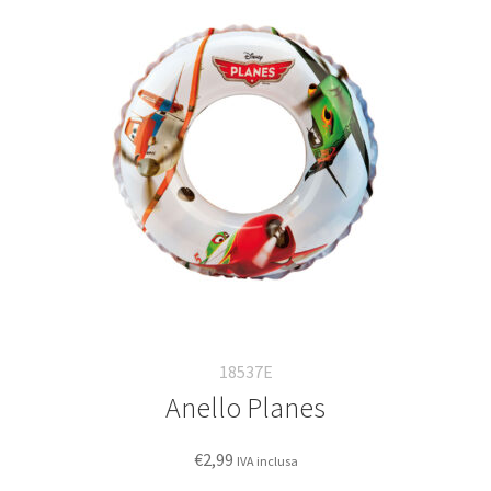
opzioni
possono
essere
scelte
nella
pagina
del
prodotto
18537E
Anello Planes
€
2,99
IVA inclusa