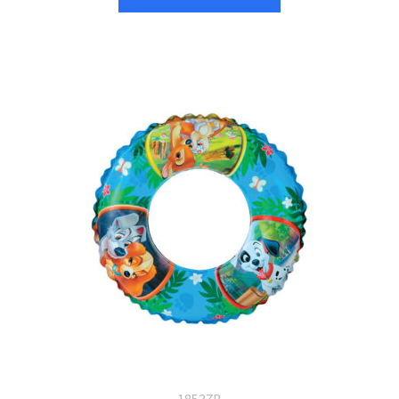
18537B