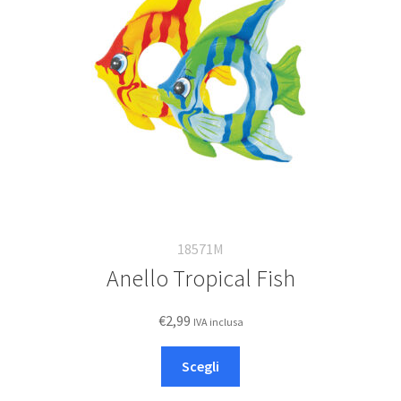
18571M
Anello Tropical Fish
€
2,99
IVA inclusa
Questo
Scegli
prodotto