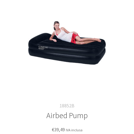
Deutsch
Italiano
18852B
Airbed Pump
€
39,49
IVA inclusa