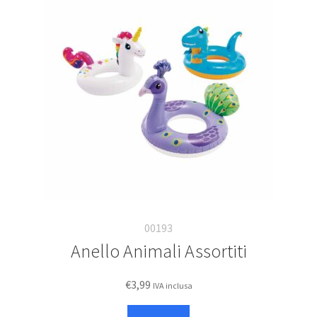
opzioni
possono
essere
scelte
nella
pagina
del
prodotto
00193
Anello Animali Assortiti
€
3,99
IVA inclusa
Questo