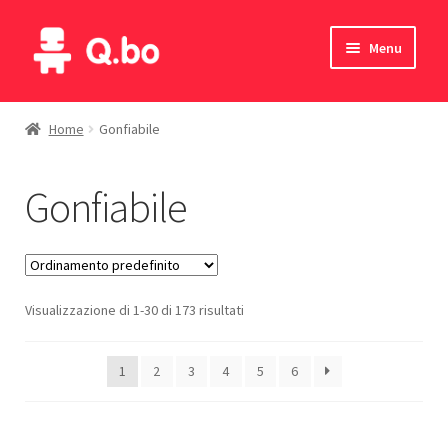
Vai
Vai
Menu
alla
al
navigazione
contenuto
Home
Home
Gonfiabile
Blog
Gonfiabile
Prodotti
Catalogo
Visualizzazione di 1-30 di 173 risultati
Contatti
Il mio account
1
2
3
4
5
6
English