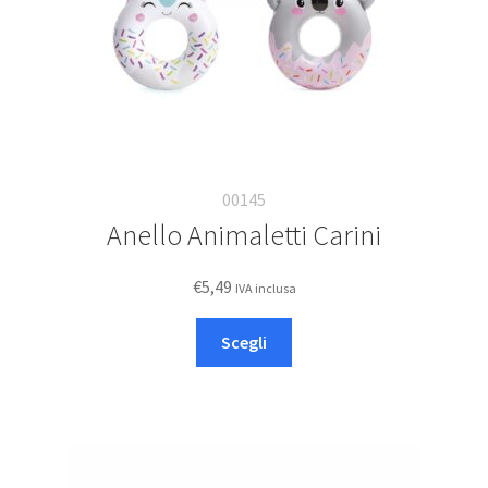
00145
Anello Animaletti Carini
€
5,49
IVA inclusa
Questo
Scegli
prodotto
ha
più
varianti.
Le