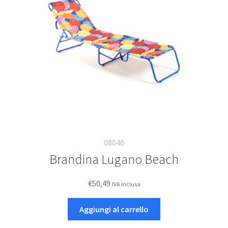
essere
scelte
nella
pagina
del
prodotto
08040
Brandina Lugano Beach
€
50,49
IVA inclusa
Aggiungi al carrello