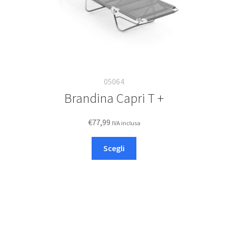
prodotto
05064
Brandina Capri T +
€
77,99
IVA inclusa
Questo
Scegli
prodotto
ha
più
varianti.
Le
opzioni