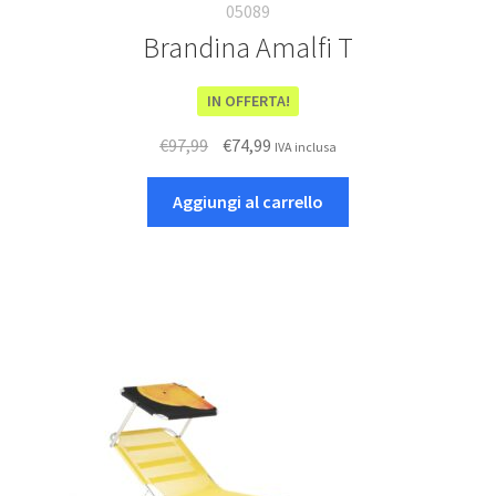
05089
Brandina Amalfi T
IN OFFERTA!
Il
Il
€
97,99
€
74,99
IVA inclusa
prezzo
prezzo
originale
attuale
Aggiungi al carrello
era:
è:
€97,99.
€74,99.