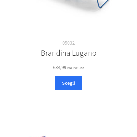
05032
Brandina Lugano
€
34,99
IVA inclusa
Questo
Scegli
prodotto
ha
più
varianti.
Le
opzioni
possono