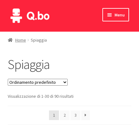
Vai
Vai
Menu
alla
al
navigazione
contenuto
Home
Home
Spiaggia
Blog
Spiaggia
Prodotti
Catalogo
Visualizzazione di 1-30 di 90 risultati
Contatti
Il mio account
1
2
3
English