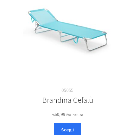
possono
essere
scelte
nella
pagina
del
prodotto
05055
Brandina Cefalù
€
60,99
IVA inclusa
Questo
Scegli
prodotto