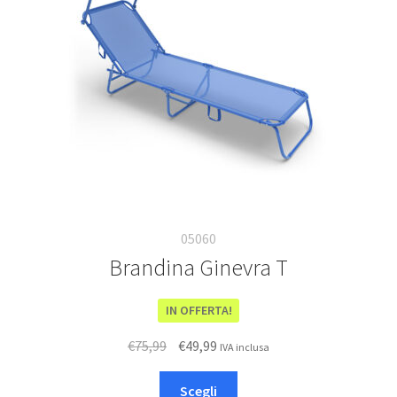
essere
scelte
nella
pagina
del
prodotto
05060
Brandina Ginevra T
IN OFFERTA!
Il
Il
€
75,99
€
49,99
IVA inclusa
prezzo
prezzo
Questo
originale
attuale
Scegli