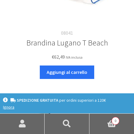
08041
Brandina Lugano T Beach
€
62,49
IVA inclusa
Aggiungi al carrello
SPEDIZIONE GRATUITA
per ordini superiori a 120€
Ignora
0
Cerca:
Cerca