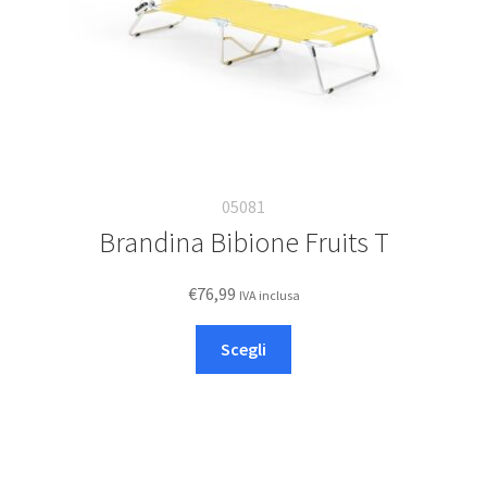
05081
Brandina Bibione Fruits T
€
76,99
IVA inclusa
Questo
Scegli
prodotto
ha
più
varianti.
Le