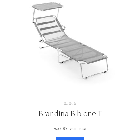
opzioni
possono
essere
scelte
nella
pagina
del
prodotto
05066
Brandina Bibione T
€
67,99
IVA inclusa