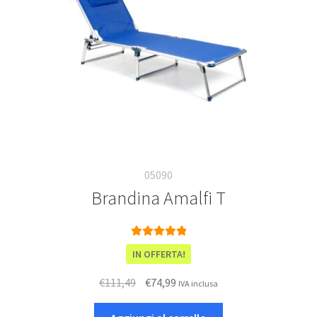
05090
Brandina Amalfi T
Valutato
5.00
IN OFFERTA!
su 5
Il
Il
€
111,49
€
74,99
IVA inclusa
prezzo
prezzo
originale
attuale