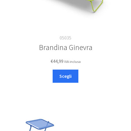
05035
Brandina Ginevra
€
44,99
IVA inclusa
Questo
Scegli
prodotto
ha
più
varianti.
Le
opzioni
possono