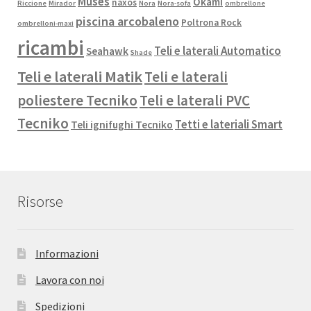
Muses
Okami
naxos
Riccione
Mirador
Nora
Nora-sofa
ombrellone
piscina arcobaleno
Poltrona Rock
ombrelloni-maxi
ricambi
Teli e laterali Automatico
Seahawk
Shade
Teli e laterali Matik
Teli e laterali
poliestere Tecniko
Teli e laterali PVC
Tecniko
Tetti e lateriali Smart
Teli ignifughi Tecniko
Risorse
Informazioni
Lavora con noi
Spedizioni