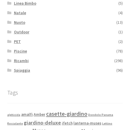
Linea Bimbo
(5)
Natale
(4)
Nuoto
(13)
Outdoor
(1)
PET
(2)
Piscine
(78)
Ricambi
(298)
Spiaggia
(96)
Tags
casette-giardino
amalfi
Amber
alghicida
Dondolo Panama
giardino-deluxe
ifetch
lanterna-muses
flocculante
Lettino