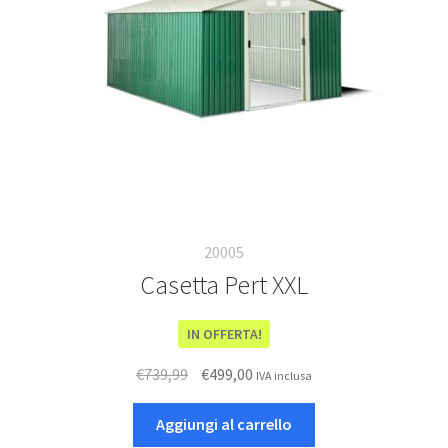
20005
Casetta Pert XXL
IN OFFERTA!
Il
Il
€
739,99
€
499,00
IVA inclusa
prezzo
prezzo
originale
attuale
Aggiungi al carrello
era:
è: