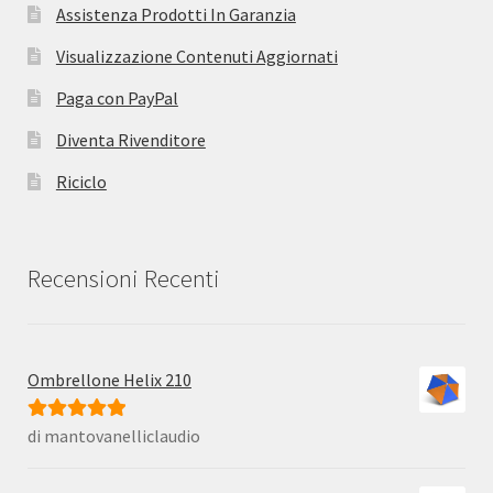
Assistenza Prodotti In Garanzia
Visualizzazione Contenuti Aggiornati
Paga con PayPal
Diventa Rivenditore
Riciclo
Recensioni Recenti
Ombrellone Helix 210
di mantovanelliclaudio
Valutato
5
su
5