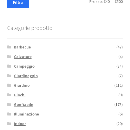
Pre
Pre
Prezzo:
€40
—
€500
Filtra
Min
Max
Categorie prodotto
Barbecue
(47)
Calzature
(4)
Campeggio
(84)
Giardinaggio
(7)
Giardino
(212)
Giochi
(9)
Gonfiabile
(173)
Illuminazione
(6)
Indoor
(20)