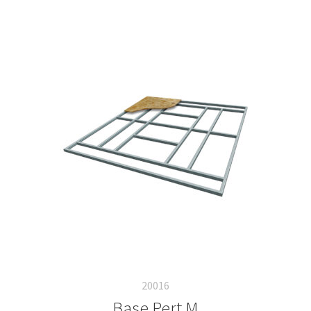
20016
Base Pert M