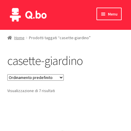
Vai
Vai
Menu
alla
al
navigazione
contenuto
Home
Home
Prodotti taggati “casette-giardino”
Blog
casette-giardino
Prodotti
Catalogo
Visualizzazione di 7 risultati
Contatti
Il mio account
English