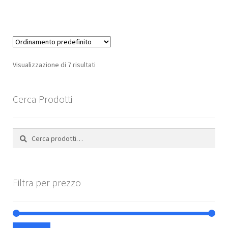
€739,99.
€499,00.
Visualizzazione di 7 risultati
Cerca Prodotti
Cerca:
Cerca
Filtra per prezzo