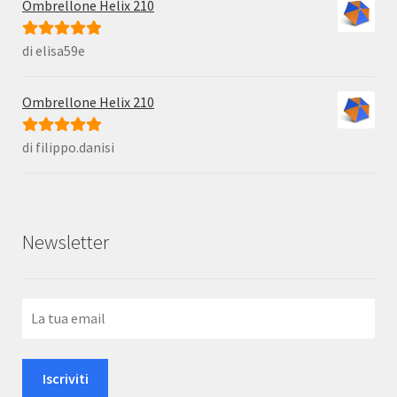
Ombrellone Helix 210
di elisa59e
Valutato
5
su
5
Ombrellone Helix 210
di filippo.danisi
Valutato
5
su
5
Newsletter