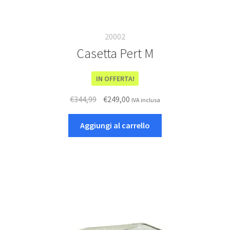
20002
Casetta Pert M
IN OFFERTA!
Il
Il
€
344,99
€
249,00
IVA inclusa
prezzo
prezzo
originale
attuale
Aggiungi al carrello
era:
è:
€344,99.
€249,00.