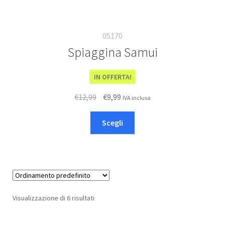
05170
Spiaggina Samui
IN OFFERTA!
Il
Il
€
12,99
€
9,99
IVA inclusa
prezzo
prezzo
Questo
originale
attuale
Scegli
prodotto
era:
è:
ha
€12,99.
€9,99.
più
varianti.
Le
opzioni
Visualizzazione di 6 risultati
possono
essere