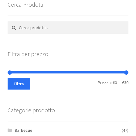
scelte
Cerca Prodotti
nella
pagina
Cerca:
Cerca
del
prodotto
Filtra per prezzo
Pre
Pre
Prezzo:
€0
—
€30
Filtra
Min
Max
Categorie prodotto
Barbecue
(47)