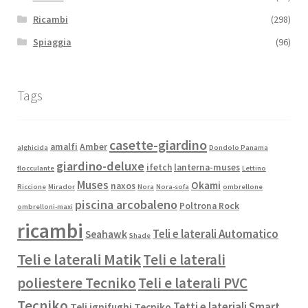
Ricambi
(298)
Spiaggia
(96)
Tags
casette-giardino
amalfi
Amber
alghicida
Dondolo Panama
giardino-deluxe
ifetch
lanterna-muses
flocculante
Lettino
Muses
Okami
naxos
Riccione
Mirador
Nora
Nora-sofa
ombrellone
piscina arcobaleno
Poltrona Rock
ombrelloni-maxi
ricambi
Teli e laterali Automatico
Seahawk
Shade
Teli e laterali Matik
Teli e laterali
poliestere Tecniko
Teli e laterali PVC
Tecniko
Tetti e lateriali Smart
Teli ignifughi Tecniko