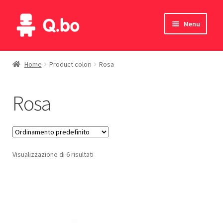
Vai
Vai
Menu
alla
al
navigazione
contenuto
Home
Home
Product colori
Rosa
Blog
Rosa
Prodotti
Catalogo
Visualizzazione di 6 risultati
Contatti
Il mio account
English