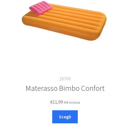
Deutsch
Italiano
18700
Materasso Bimbo Confort
€
11,99
IVA inclusa
Questo
Scegli
prodotto
ha