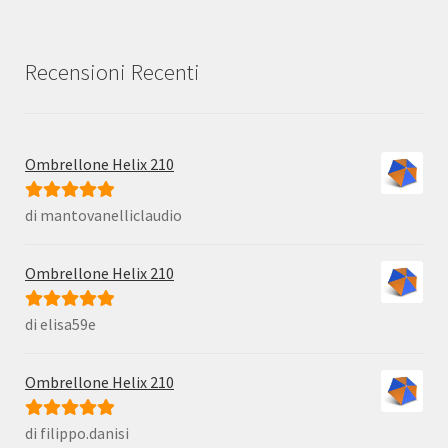
Recensioni Recenti
Ombrellone Helix 210
di mantovanelliclaudio
Valutato
5
su
5
Ombrellone Helix 210
di elisa59e
Valutato
5
su
5
Ombrellone Helix 210
di filippo.danisi
Valutato
5
su