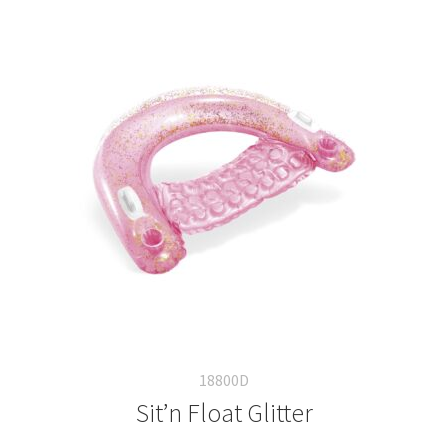
varianti.
Le
opzioni
possono
essere
scelte
nella
pagina
del
prodotto
18800D
Sit’n Float Glitter