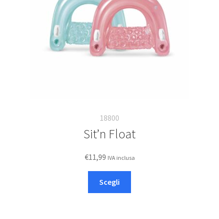
nella
pagina
del
prodotto
18800
Sit’n Float
€
11,99
IVA inclusa
Questo
Scegli
prodotto
ha
più