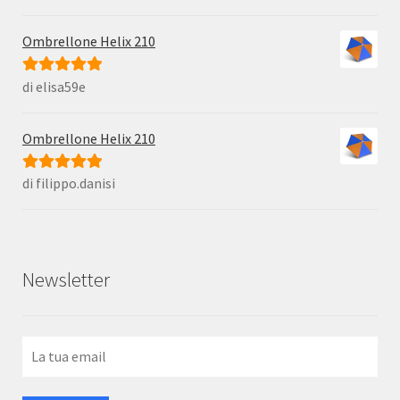
5
Ombrellone Helix 210
di elisa59e
Valutato
5
su
5
Ombrellone Helix 210
di filippo.danisi
Valutato
5
su
5
Newsletter