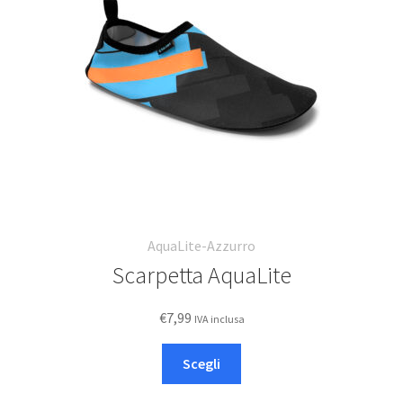
AquaLite-Azzurro
Scarpetta AquaLite
€
7,99
IVA inclusa
Questo
Scegli
prodotto
ha