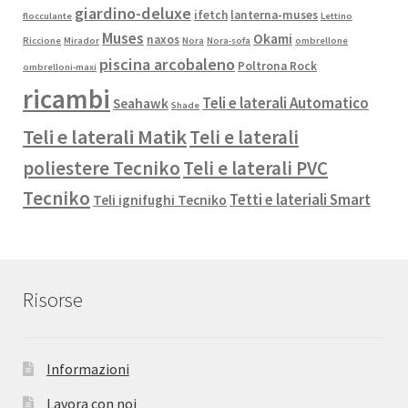
giardino-deluxe
ifetch
lanterna-muses
flocculante
Lettino
Muses
Okami
naxos
Riccione
Mirador
Nora
Nora-sofa
ombrellone
piscina arcobaleno
Poltrona Rock
ombrelloni-maxi
ricambi
Teli e laterali Automatico
Seahawk
Shade
Teli e laterali Matik
Teli e laterali
poliestere Tecniko
Teli e laterali PVC
Tecniko
Tetti e lateriali Smart
Teli ignifughi Tecniko
Risorse
Informazioni
Lavora con noi