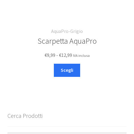
AquaPro-Grigio
Scarpetta AquaPro
Fascia
€
9,99
-
€
12,99
IVA inclusa
di
Questo
prezzo:
Scegli
prodotto
da
ha
€9,99
più
a
varianti.
€12,99
Le
opzioni
Cerca Prodotti
possono
essere