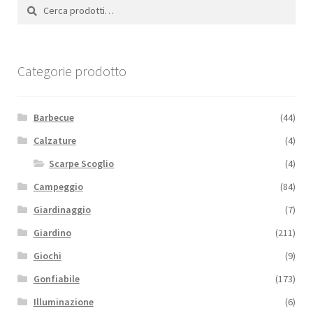
scelte
Cerca:
Cerca
nella
pagina
del
Categorie prodotto
prodotto
Barbecue
(44)
Calzature
(4)
Scarpe Scoglio
(4)
Campeggio
(84)
Giardinaggio
(7)
Giardino
(211)
Giochi
(9)
Gonfiabile
(173)
Illuminazione
(6)