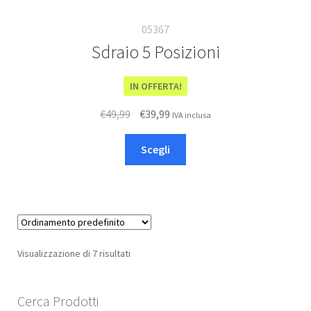
05367
Sdraio 5 Posizioni
IN OFFERTA!
Il
Il
€
49,99
€
39,99
IVA inclusa
prezzo
prezzo
Questo
originale
attuale
Scegli
prodotto
era:
è:
ha
€49,99.
€39,99.
più
varianti.
Le
opzioni
Visualizzazione di 7 risultati
possono
essere
scelte
Cerca Prodotti