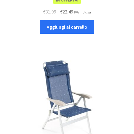
Il
Il
€
31,99
€
22,49
IVA inclusa
prezzo
prezzo
originale
attuale
Aggiungi al carrello
era:
è:
€31,99.
€22,49.