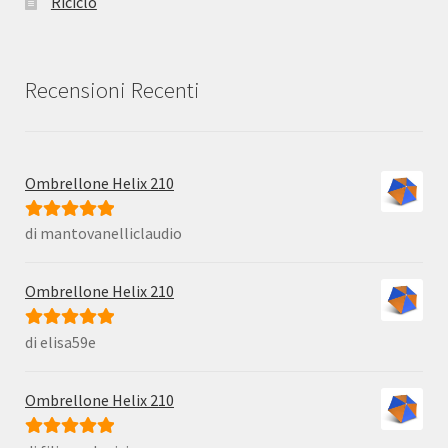
Riciclo
Recensioni Recenti
Ombrellone Helix 210
di mantovanelliclaudio
Valutato
5
su
5
Ombrellone Helix 210
di elisa59e
Valutato
5
su
5
Ombrellone Helix 210