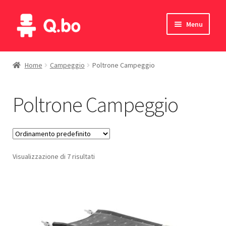
Vai
Vai
Menu
alla
al
navigazione
contenuto
Home
Home
Campeggio
Poltrone Campeggio
Blog
Poltrone Campeggio
Prodotti
Catalogo
Visualizzazione di 7 risultati
Contatti
Il mio account
English