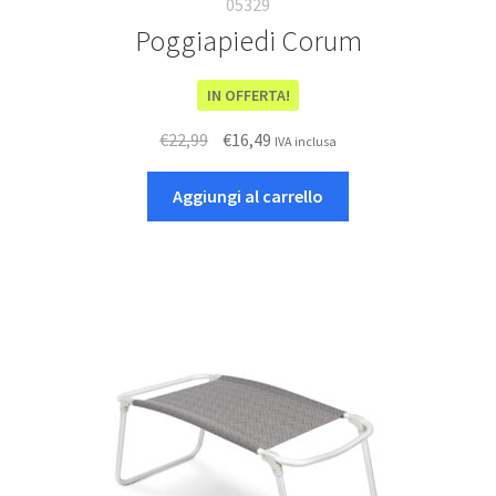
05329
Poggiapiedi Corum
IN OFFERTA!
Il
Il
€
22,99
€
16,49
IVA inclusa
prezzo
prezzo
originale
attuale
Aggiungi al carrello
era:
è:
€22,99.
€16,49.