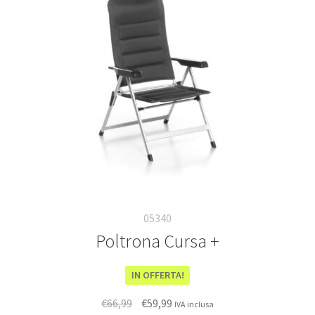
05340
Poltrona Cursa +
IN OFFERTA!
Il
Il
€
66,99
€
59,99
IVA inclusa