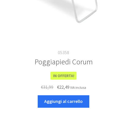
05358
Poggiapiedi Corum
IN OFFERTA!
Il
Il
€
31,99
€
22,49
IVA inclusa
prezzo
prezzo
originale
attuale
Aggiungi al carrello
era:
è:
€31,99.
€22,49.