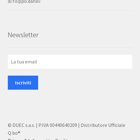
di filippo.danisi
Valutato
5
su
5
Newsletter
© DUEC s.a.s. | P.IVA 00440640209 | Distributore Ufficiale
Q.bo®