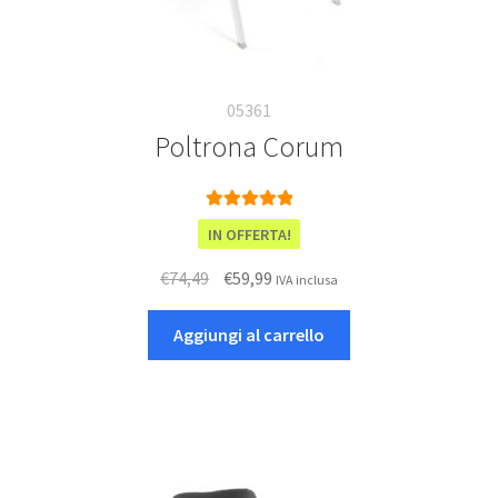
05361
Poltrona Corum
Valutato
5.00
IN OFFERTA!
su 5
Il
Il
€
74,49
€
59,99
IVA inclusa
prezzo
prezzo
originale
attuale
Aggiungi al carrello
era:
è:
€74,49.
€59,99.