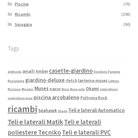
Piscine
(78)
Ricambi
(298)
Spiaggia
(90)
Tags
casette-giardino
amalfi
Amber
alghicida
Dondolo Panama
giardino-deluxe
ifetch
lanterna-muses
flocculante
Lettino
Muses
Okami
naxos
Riccione
Mirador
Nora
Nora-sofa
ombrellone
piscina arcobaleno
Poltrona Rock
ombrelloni-maxi
ricambi
Teli e laterali Automatico
Seahawk
Shade
Teli e laterali Matik
Teli e laterali
poliestere Tecniko
Teli e laterali PVC