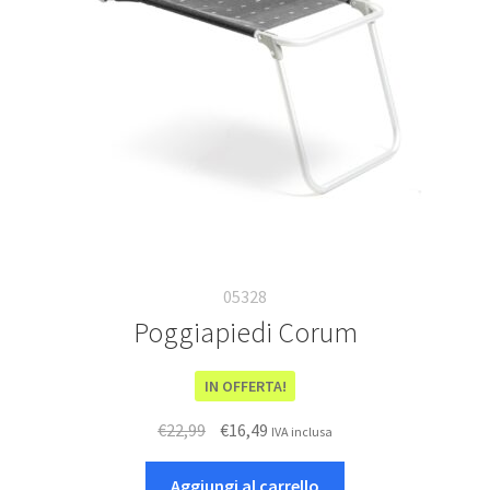
Deutsch
Italiano
05328
Poggiapiedi Corum
IN OFFERTA!
Il
Il
€
22,99
€
16,49
IVA inclusa
prezzo
prezzo
originale
attuale
Aggiungi al carrello