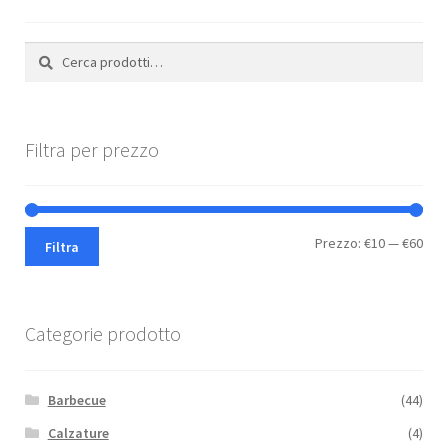
nella
pagina
Cerca:
Cerca
del
prodotto
Filtra per prezzo
Pre
Pre
Prezzo:
€10
—
€60
Filtra
Min
Max
Categorie prodotto
Barbecue
(44)
Calzature
(4)