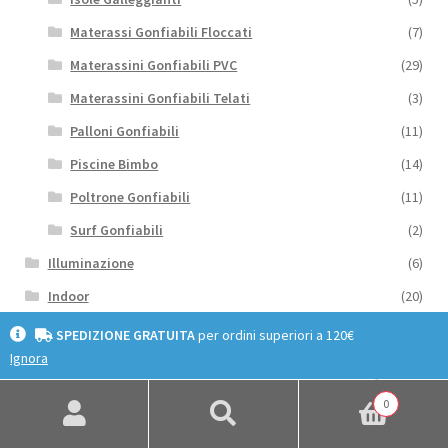
Materassi Gonfiabili Floccati
(7)
Materassini Gonfiabili PVC
(29)
Materassini Gonfiabili Telati
(3)
Palloni Gonfiabili
(11)
Piscine Bimbo
(14)
Poltrone Gonfiabili
(11)
Surf Gonfiabili
(2)
Illuminazione
(6)
Indoor
(20)
Linea Bimbo
(5)
SPEDIZIONE GRATUITA
per ordini superiori a 120€
Ignora
Natale
(4)
Nuoto
(13)
0
Cerca:
Cerca
Outdoor
(1)