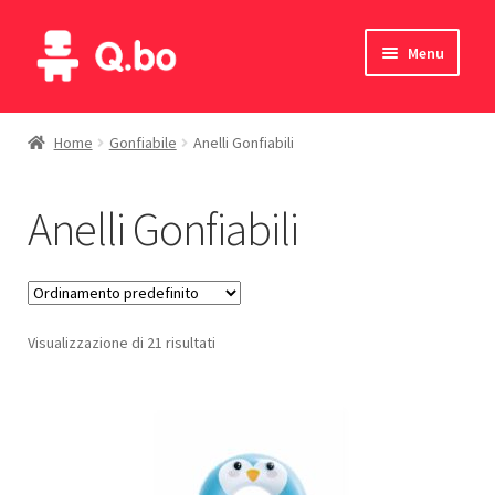
Vai
Vai
Menu
alla
al
navigazione
contenuto
Home
Home
Gonfiabile
Anelli Gonfiabili
Blog
Anelli Gonfiabili
Prodotti
Catalogo
Visualizzazione di 21 risultati
Contatti
Il mio account
English