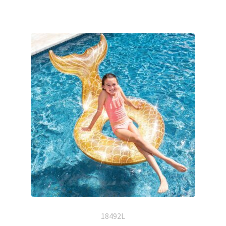
18492L