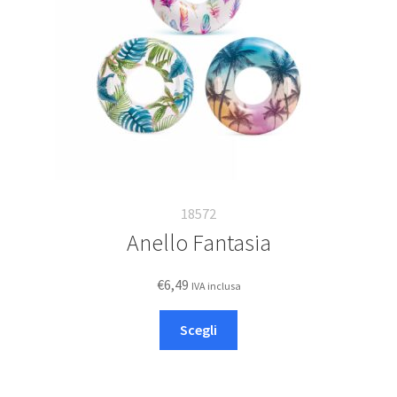
18572
Anello Fantasia
€
6,49
IVA inclusa
Questo
Scegli
prodotto
ha
più