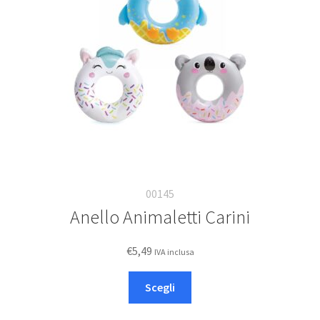
Deutsch
Italiano
00145
Anello Animaletti Carini
€
5,49
IVA inclusa
Questo
Scegli
prodotto
ha