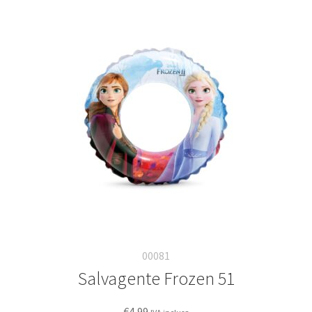
00081
Salvagente Frozen 51
€
4,99