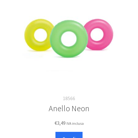
18566
Anello Neon
€
3,49
IVA inclusa
Questo