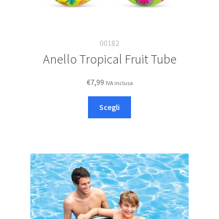
00182
Anello Tropical Fruit Tube
€
7,99
IVA inclusa
Questo
Scegli
prodotto
ha
più
varianti.
Le
opzioni
possono
essere
scelte