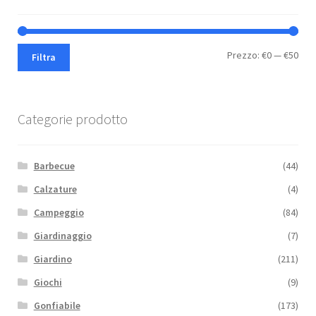
Pre
Pre
Prezzo:
€0
—
€50
Filtra
Min
Max
Categorie prodotto
Barbecue
(44)
Calzature
(4)
Campeggio
(84)
Giardinaggio
(7)
Giardino
(211)
Giochi
(9)
Gonfiabile
(173)