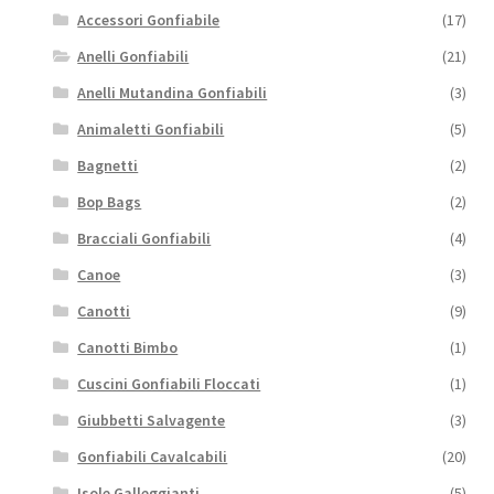
Accessori Gonfiabile
(17)
Anelli Gonfiabili
(21)
Anelli Mutandina Gonfiabili
(3)
Animaletti Gonfiabili
(5)
Bagnetti
(2)
Bop Bags
(2)
Bracciali Gonfiabili
(4)
Canoe
(3)
Canotti
(9)
Canotti Bimbo
(1)
Cuscini Gonfiabili Floccati
(1)
Giubbetti Salvagente
(3)
Gonfiabili Cavalcabili
(20)
Isole Galleggianti
(5)