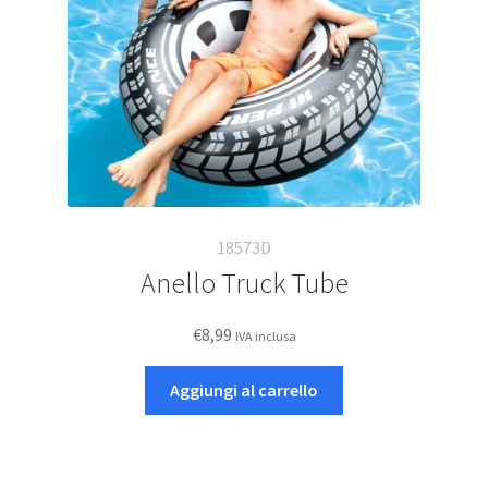
nella
pagina
del
prodotto
18573D
Anello Truck Tube
€
8,99
IVA inclusa
Aggiungi al carrello