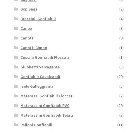
Bop Bags
(2)
Bracciali Gonfiabili
(4)
Canoe
(3)
Canotti
(9)
Canotti Bimbo
(1)
Cuscini Gonfiabili Floccati
(1)
Giubbetti Salvagente
(3)
Gonfiabili Cavalcabili
(20)
Isole Galleggianti
(5)
Materassi Gonfiabili Floccati
(7)
Materassini Gonfiabili PVC
(29)
Materassini Gonfiabili Telati
(3)
Palloni Gonfiabili
(11)