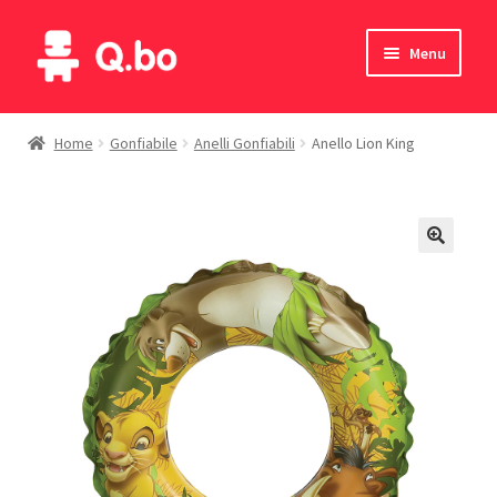
Vai
Vai
Menu
alla
al
navigazione
contenuto
Home
Home
Gonfiabile
Anelli Gonfiabili
Anello Lion King
Blog
Prodotti
Catalogo
Contatti
Il mio account
English