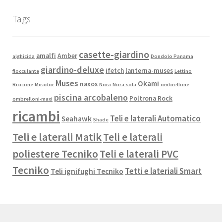
Tags
casette-giardino
amalfi
Amber
alghicida
Dondolo Panama
giardino-deluxe
ifetch
lanterna-muses
flocculante
Lettino
Muses
Okami
naxos
Riccione
Mirador
Nora
Nora-sofa
ombrellone
piscina arcobaleno
Poltrona Rock
ombrelloni-maxi
ricambi
Teli e laterali Automatico
Seahawk
Shade
Teli e laterali Matik
Teli e laterali
poliestere Tecniko
Teli e laterali PVC
Tecniko
Tetti e lateriali Smart
Teli ignifughi Tecniko