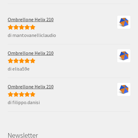
Ombrellone Helix 210
di mantovanelliclaudio
Valutato
5
su
5
Ombrellone Helix 210
di elisa59e
Valutato
5
su
5
Ombrellone Helix 210
di filippo.danisi
Valutato
5
su
5
Newsletter