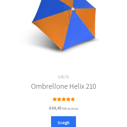
04076
Ombrellone Helix 210
Valutato
5.00
€
44,49
IVA inclusa
su 5
Questo
Scegli
prodotto