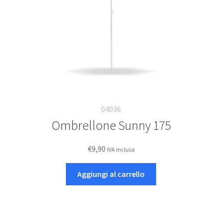
nella
pagina
del
prodotto
04036
Ombrellone Sunny 175
€
9,90
IVA inclusa
Aggiungi al carrello