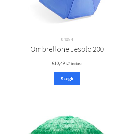
04094
Ombrellone Jesolo 200
€
10,49
IVA inclusa
Questo
Scegli
prodotto
ha
più
varianti.
Le
opzioni
possono