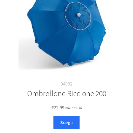
essere
scelte
nella
pagina
del
prodotto
04092
Ombrellone Riccione 200
€
22,99
IVA inclusa
Questo
Scegli
prodotto