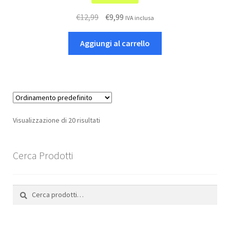
Il
Il
€
12,99
€
9,99
IVA inclusa
prezzo
prezzo
originale
attuale
Aggiungi al carrello
era:
è:
€12,99.
€9,99.
Visualizzazione di 20 risultati
Cerca Prodotti
Cerca:
Cerca