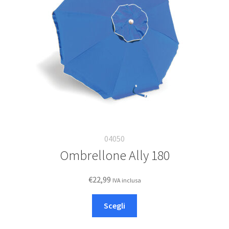
Deutsch
Italiano
04050
Ombrellone Ally 180
€
22,99
IVA inclusa
Questo
Scegli
prodotto
ha