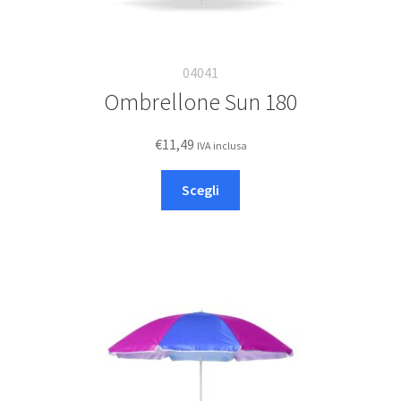
04041
Ombrellone Sun 180
€
11,49
IVA inclusa
Questo
Scegli
prodotto
ha
più
varianti.
Le
opzioni
possono
essere
scelte