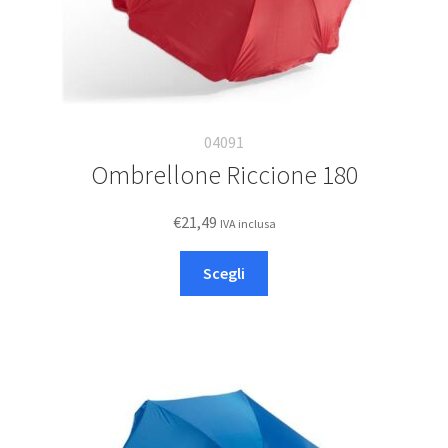
prodotto
04091
Ombrellone Riccione 180
€
21,49
IVA inclusa
Questo
Scegli
prodotto
ha
più
varianti.
Le
opzioni
possono