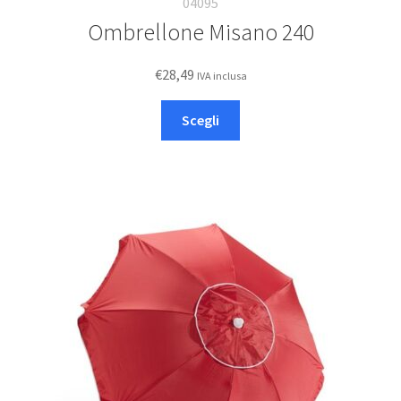
04095
Ombrellone Misano 240
€
28,49
IVA inclusa
Questo
Scegli
prodotto
ha
più
varianti.
Le
opzioni
possono
essere
scelte
nella
pagina
del