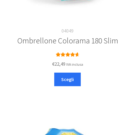
04049
Ombrellone Colorama 180 Slim
Valutato
€
22,49
IVA inclusa
4.75
su 5
Questo
Scegli
prodotto
ha
più
varianti.
Le
opzioni
possono