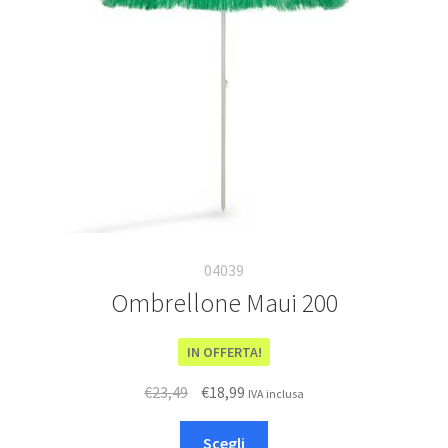
essere
scelte
nella
pagina
del
prodotto
04039
Ombrellone Maui 200
IN OFFERTA!
Il
Il
€
23,49
€
18,99
IVA inclusa
prezzo
prezzo
Questo
originale
attuale
Scegli