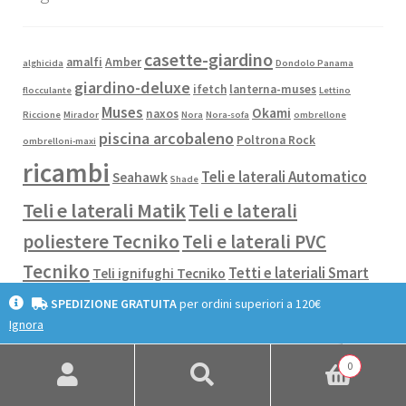
casette-giardino
amalfi
Amber
alghicida
Dondolo Panama
giardino-deluxe
ifetch
lanterna-muses
flocculante
Lettino
Muses
Okami
naxos
Riccione
Mirador
Nora
Nora-sofa
ombrellone
piscina arcobaleno
Poltrona Rock
ombrelloni-maxi
ricambi
Teli e laterali Automatico
Seahawk
Shade
Teli e laterali Matik
Teli e laterali
poliestere Tecniko
Teli e laterali PVC
Tecniko
Tetti e lateriali Smart
Teli ignifughi Tecniko
SPEDIZIONE GRATUITA
per ordini superiori a 120€
Ignora
0
Risorse
Cerca:
Cerca