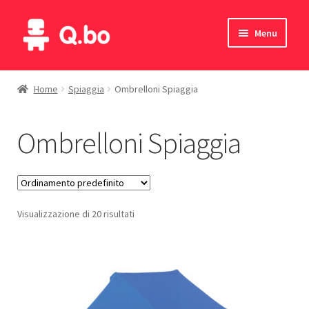
Vai
Vai
Menu
alla
al
navigazione
contenuto
Home
Home
Spiaggia
Ombrelloni Spiaggia
Blog
Ombrelloni Spiaggia
Prodotti
Catalogo
Visualizzazione di 20 risultati
Contatti
Il mio account
English