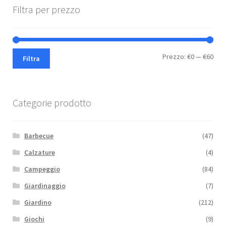
Filtra per prezzo
Pre
Pre
Prezzo:
€0
—
€60
Filtra
Min
Max
Categorie prodotto
Barbecue
(47)
Calzature
(4)
Campeggio
(84)
Giardinaggio
(7)
Giardino
(212)
Giochi
(9)