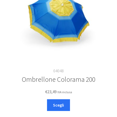
essere
scelte
nella
pagina
del
prodotto
04048
Ombrellone Colorama 200
€
23,49
IVA inclusa
Questo
Scegli
prodotto
ha