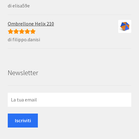
di elisa59e
Valutato
5
su
5
Ombrellone Helix 210
di filippo.danisi
Valutato
5
su
5
Newsletter