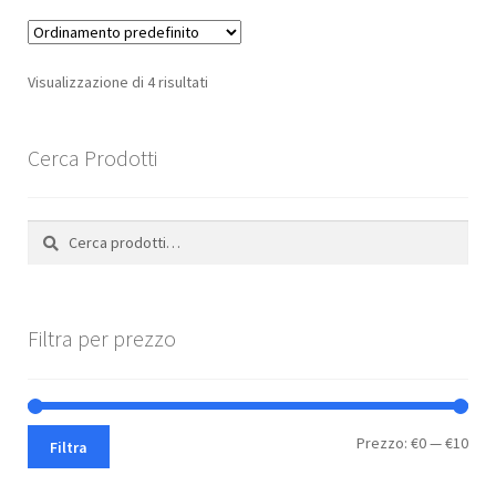
varianti.
Le
opzioni
Visualizzazione di 4 risultati
possono
essere
scelte
Cerca Prodotti
nella
pagina
Cerca:
Cerca
del
prodotto
Filtra per prezzo
Pre
Pre
Prezzo:
€0
—
€10
Filtra
Min
Max