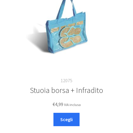
Deutsch
Italiano
12075
Stuoia borsa + Infradito
€
4,99
IVA inclusa
Questo
Scegli
prodotto
ha