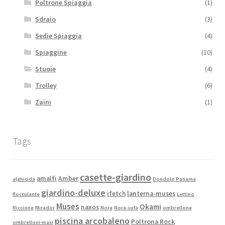
Poltrone Spiaggia
(1)
Sdraio
(3)
Sedie Spiaggia
(4)
Spiaggine
(10)
Stuoie
(4)
Trolley
(6)
Zaini
(1)
Tags
casette-giardino
amalfi
Amber
alghicida
Dondolo Panama
giardino-deluxe
ifetch
lanterna-muses
flocculante
Lettino
Muses
Okami
naxos
Riccione
Mirador
Nora
Nora-sofa
ombrellone
piscina arcobaleno
Poltrona Rock
ombrelloni-maxi