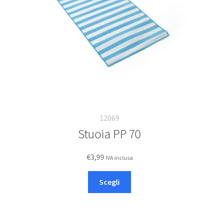
12069
Stuoia PP 70
€
3,99
IVA inclusa
Questo
Scegli
prodotto
ha
più