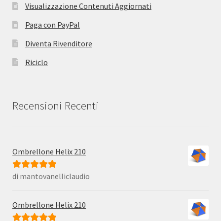
Visualizzazione Contenuti Aggiornati
Paga con PayPal
Diventa Rivenditore
Riciclo
Recensioni Recenti
Ombrellone Helix 210
di mantovanelliclaudio
Valutato
5
su
5
Ombrellone Helix 210