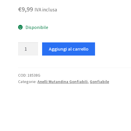
€
9,99
IVA inclusa
Disponibile
Anello
Aggiungi al carrello
Baby
Pool
School
quantità
COD:
18538G
Categorie:
Anelli Mutandina Gonfiabili
,
Gonfiabile