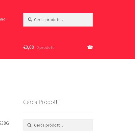
Cerca:
Cerca
iano
€
0,00
0 prodotti
l
Cerca Prodotti
Cerca:
Cerca
538G