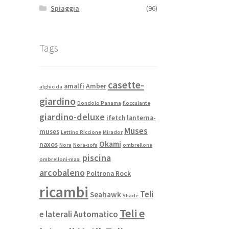
Spiaggia
(96)
Tags
casette-
amalfi
Amber
alghicida
giardino
Dondolo Panama
flocculante
giardino-deluxe
ifetch
lanterna-
Muses
muses
Lettino Riccione
Mirador
Okami
naxos
Nora
Nora-sofa
ombrellone
piscina
ombrelloni-maxi
arcobaleno
Poltrona Rock
ricambi
Teli
Seahawk
Shade
Teli e
e laterali Automatico