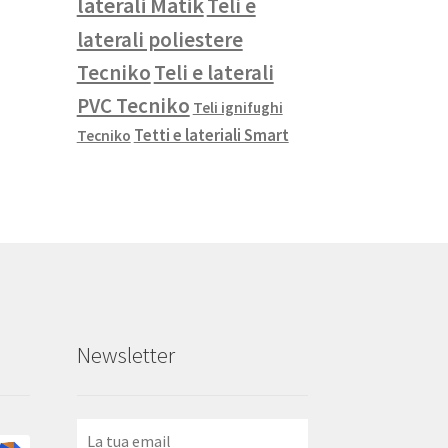
laterali Matik
Teli e
laterali poliestere
Tecniko
Teli e laterali
PVC Tecniko
Teli ignifughi
Tetti e lateriali Smart
Tecniko
Newsletter