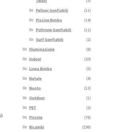
Telati
(3)
Palloni Gonfiabili
(11)
Piscine Bimbo
(14)
Poltrone Gonfiabili
(11)
Surf Gonfiabili
(2)
Illuminazione
(6)
Indoor
(20)
Linea Bimbo
(5)
Natale
(4)
Nuoto
(13)
Outdoor
(1)
PET
(2)
La
Piscine
(78)
Ricambi
(298)