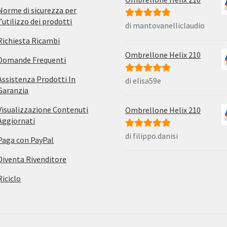
Norme di sicurezza per
l’utilizzo dei prodotti
di mantovanelliclaudio
Valutato
5
su
5
Richiesta Ricambi
Ombrellone Helix 210
Domande Frequenti
Assistenza Prodotti In
di elisa59e
Valutato
5
su
Garanzia
5
Visualizzazione Contenuti
Ombrellone Helix 210
Aggiornati
di filippo.danisi
Valutato
5
su
Paga con PayPal
5
Diventa Rivenditore
Riciclo