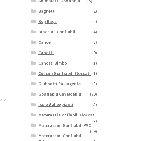
Animaletti Gonfiabili
(5)
Bagnetti
(2)
Bop Bags
(2)
Bracciali Gonfiabili
(4)
Canoe
(3)
Canotti
(9)
Canotti Bimbo
(1)
Cuscini Gonfiabili Floccati
(1)
Giubbetti Salvagente
(3)
Gonfiabili Cavalcabili
(20)
ale.
Isole Galleggianti
(5)
Materassi Gonfiabili Floccati
(7)
Materassini Gonfiabili PVC
(29)
Materassini Gonfiabili