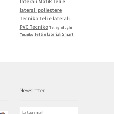
laterali Matik
Teli e
laterali poliestere
Tecniko
Teli e laterali
PVC Tecniko
Teli ignifughi
Tetti e lateriali Smart
Tecniko
Newsletter