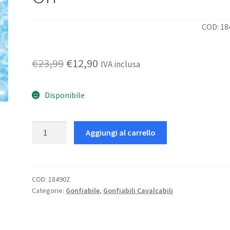
COD: 18
Il
Il
€
23,99
€
12,90
IVA inclusa
prezzo
prezzo
Disponibile
originale
attuale
era:
è:
Flamingo
Aggiungi al carrello
€23,99.
€12,90.
Tropical
Ride-
On
quantità
COD:
18490Z
Categorie:
Gonfiabile
,
Gonfiabili Cavalcabili