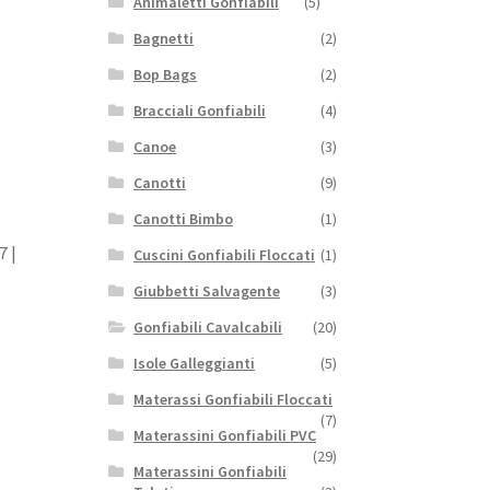
Animaletti Gonfiabili
(5)
Bagnetti
(2)
Bop Bags
(2)
Bracciali Gonfiabili
(4)
Canoe
(3)
Canotti
(9)
Canotti Bimbo
(1)
7 |
Cuscini Gonfiabili Floccati
(1)
Giubbetti Salvagente
(3)
Gonfiabili Cavalcabili
(20)
Isole Galleggianti
(5)
Materassi Gonfiabili Floccati
(7)
Materassini Gonfiabili PVC
(29)
Materassini Gonfiabili