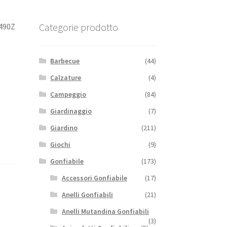
Categorie prodotto
490Z
Barbecue
(44)
Calzature
(4)
Campeggio
(84)
Giardinaggio
(7)
Giardino
(211)
Giochi
(9)
Gonfiabile
(173)
Accessori Gonfiabile
(17)
Anelli Gonfiabili
(21)
Anelli Mutandina Gonfiabili
(3)