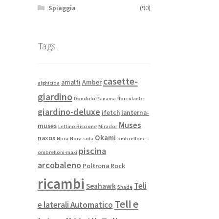
Spiaggia
(90)
Tags
casette-
amalfi
Amber
alghicida
giardino
Dondolo Panama
flocculante
giardino-deluxe
ifetch
lanterna-
Muses
muses
Lettino Riccione
Mirador
Okami
naxos
Nora
Nora-sofa
ombrellone
piscina
ombrelloni-maxi
arcobaleno
Poltrona Rock
ricambi
Teli
Seahawk
Shade
Teli e
e laterali Automatico