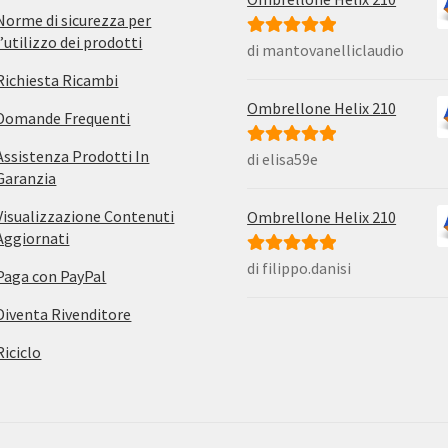
Norme di sicurezza per
l’utilizzo dei prodotti
di mantovanelliclaudio
Valutato
5
su
5
Richiesta Ricambi
Ombrellone Helix 210
Domande Frequenti
Assistenza Prodotti In
di elisa59e
Valutato
5
su
Garanzia
5
Visualizzazione Contenuti
Ombrellone Helix 210
Aggiornati
di filippo.danisi
Valutato
5
su
Paga con PayPal
5
Diventa Rivenditore
Riciclo