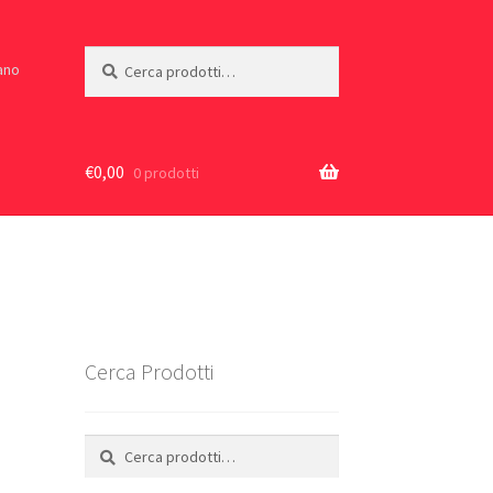
Cerca:
Cerca
iano
€
0,00
0 prodotti
Cerca Prodotti
Cerca:
Cerca