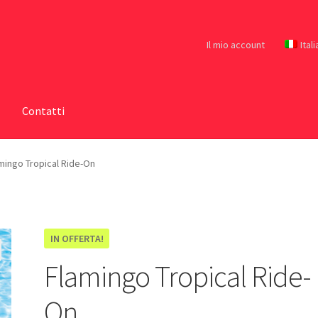
Il mio account
Ital
Contatti
mingo Tropical Ride-On
IN OFFERTA!
Flamingo Tropical Ride-
On