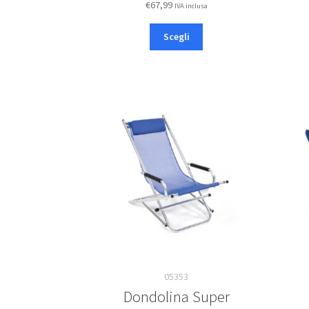
€
67,99
IVA inclusa
Questo
Scegli
prodotto
ha
più
varianti.
Le
opzioni
possono
essere
scelte
nella
pagina
del
prodotto
05353
Dondolina Super