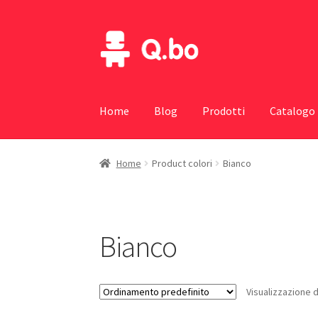
Vai
Vai
alla
al
navigazione
contenuto
Home
Blog
Prodotti
Catalogo
Home
Product colori
Bianco
Bianco
Visualizzazione di