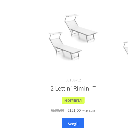
05103-K2
2 Lettini Rimini T
IN OFFERTA!
Il
Il
€
190,00
€
151,00
IVA inclusa
prezzo
prezzo
Questo
originale
attuale
Scegli
prodotto