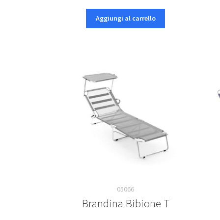
prezzo
prezzo
originale
attuale
Aggiungi al carrello
era:
è:
€149,99.
€89,99.
05066
Brandina Bibione T