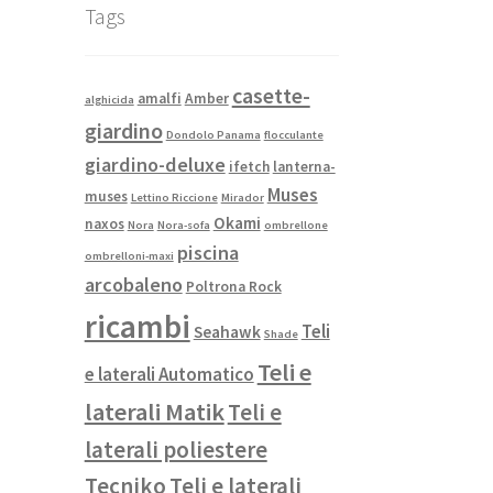
Tags
casette-
amalfi
Amber
alghicida
giardino
Dondolo Panama
flocculante
giardino-deluxe
ifetch
lanterna-
Muses
muses
Lettino Riccione
Mirador
Okami
naxos
Nora
Nora-sofa
ombrellone
piscina
ombrelloni-maxi
arcobaleno
Poltrona Rock
ricambi
Teli
Seahawk
Shade
Teli e
e laterali Automatico
laterali Matik
Teli e
laterali poliestere
Tecniko
Teli e laterali