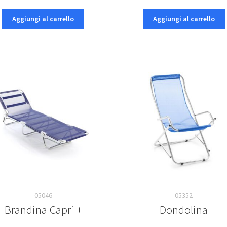
prezzo
prezzo
originale
attuale
Aggiungi al carrello
Aggiungi al carrello
era:
è:
€97,99.
€74,99.
05046
05352
Brandina Capri +
Dondolina