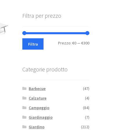
Filtra per prezzo
Prezzo
Prezzo
Prezzo:
€0
—
€300
Filtra
Min
Max
Categorie prodotto
Barbecue
(47)
Calzature
(4)
Campeggio
(84)
Giardinaggio
(7)
Giardino
(212)
to