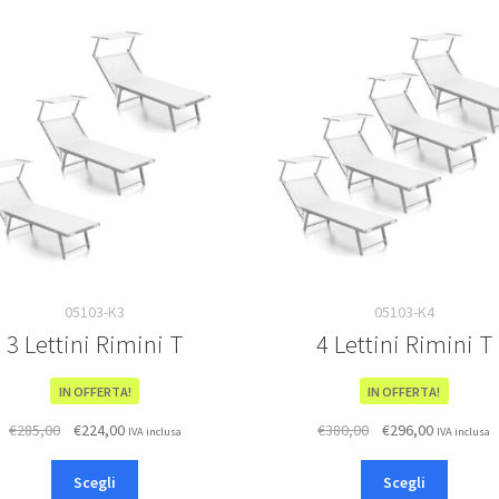
05103-K3
05103-K4
3 Lettini Rimini T
4 Lettini Rimini T
IN OFFERTA!
IN OFFERTA!
Il
Il
Il
Il
€
285,00
€
224,00
€
380,00
€
296,00
IVA inclusa
IVA inclusa
prezzo
prezzo
prezzo
prezzo
Questo
Questo
originale
attuale
originale
attuale
Scegli
Scegli
prodotto
prodot