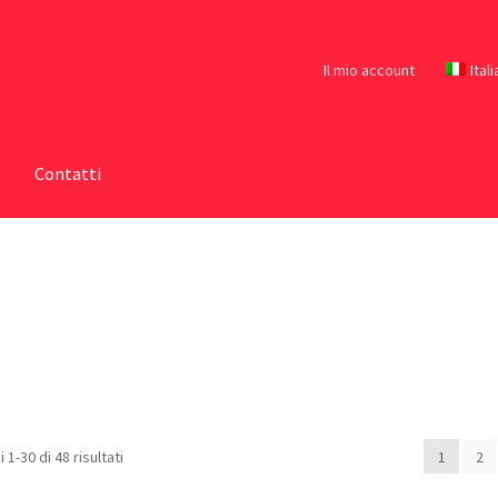
Il mio account
Ital
Contatti
 1-30 di 48 risultati
1
2