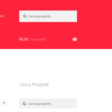
Cerca:
Cerca
iano
€
0,00
0 prodotti
Cerca Prodotti
Cerca:
Cerca