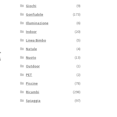
Giochi
(9)
Gonfiabile
(173)
Illuminazione
(6)
Indoor
(20)
o
Linea Bimbo
(5)
Natale
(4)
Nuoto
(13)
Outdoor
(1)
to
PET
(2)
Piscine
(78)
Ricambi
(298)
Spiaggia
(97)