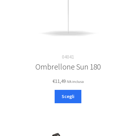
04041
Ombrellone Sun 180
€
11,49
IVA inclusa
Questo
Scegli
prodotto
ha
più
varianti.
Le