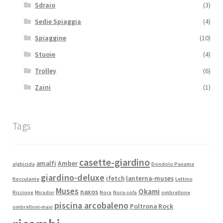
Sdraio
(3)
Sedie Spiaggia
(4)
Spiaggine
(10)
Stuoie
(4)
Trolley
(6)
Zaini
(1)
Tags
casette-giardino
amalfi
Amber
alghicida
Dondolo Panama
giardino-deluxe
ifetch
lanterna-muses
flocculante
Lettino
Muses
Okami
naxos
Riccione
Mirador
Nora
Nora-sofa
ombrellone
piscina arcobaleno
Poltrona Rock
ombrelloni-maxi