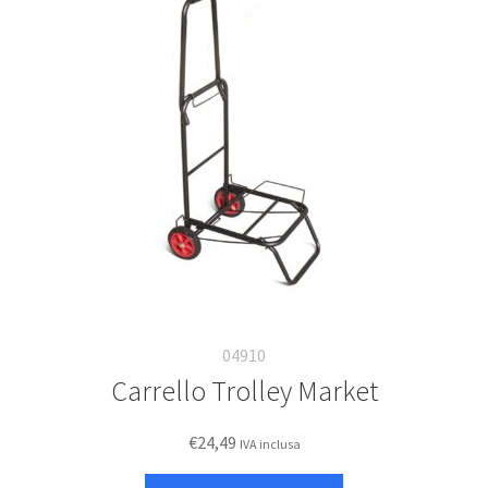
opzioni
possono
essere
scelte
nella
pagina
del
prodotto
04910
Carrello Trolley Market
€
24,49
IVA inclusa