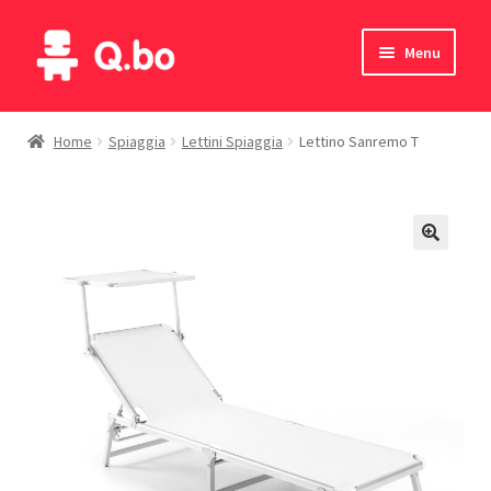
Vai
Vai
Menu
alla
al
navigazione
contenuto
Home
Home
Spiaggia
Lettini Spiaggia
Lettino Sanremo T
Blog
Prodotti
Catalogo
Contatti
Il mio account
English