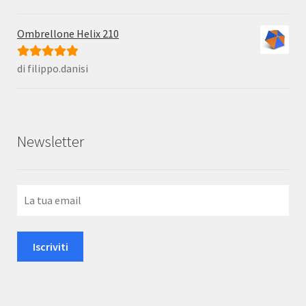
5
Ombrellone Helix 210
di filippo.danisi
Valutato
5
su
5
Newsletter