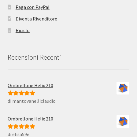
Paga con PayPal
Diventa Rivenditore
Riciclo
Recensioni Recenti
Ombrellone Helix 210
di mantovanelliclaudio
Valutato
5
su
5
Ombrellone Helix 210
di elisa59e
Valutato
5
su