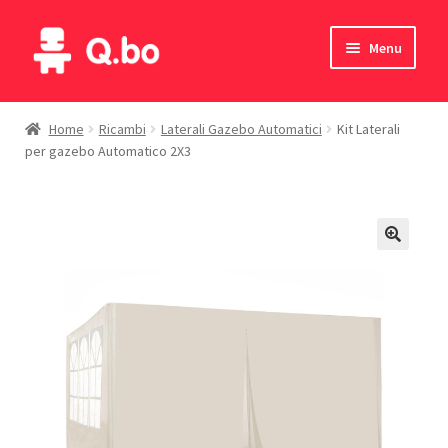
Vai
Vai
Menu
alla
al
navigazione
contenuto
Home
Home
Ricambi
Laterali Gazebo Automatici
Kit Laterali
per gazebo Automatico 2X3
Blog
Prodotti
Catalogo
Contatti
Il mio account
English