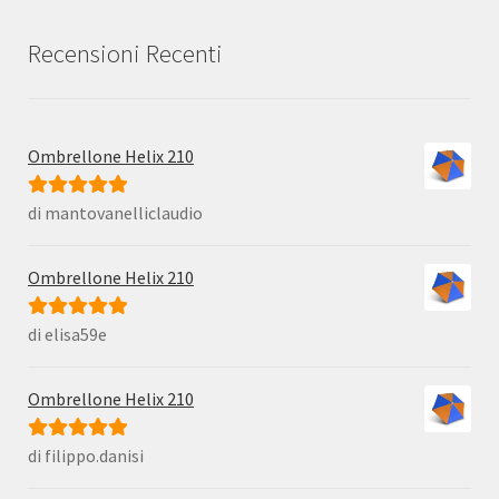
Recensioni Recenti
Ombrellone Helix 210
di mantovanelliclaudio
Valutato
5
su
5
Ombrellone Helix 210
di elisa59e
Valutato
5
su
5
Ombrellone Helix 210
di filippo.danisi
Valutato
5
su
5