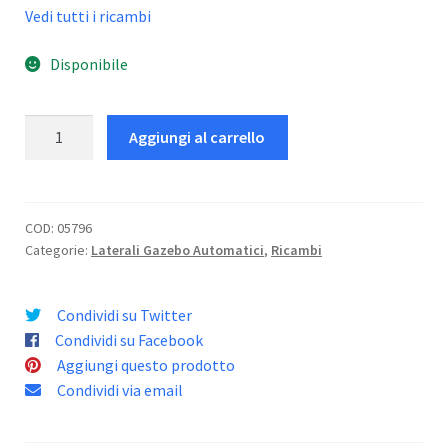
Vedi tutti i ricambi
Disponibile
Kit
Aggiungi al carrello
Laterali
per
gazebo
Automatico
COD:
05796
Categorie:
Laterali Gazebo Automatici
,
Ricambi
2X3
quantità
Condividi su Twitter
Condividi su Facebook
Aggiungi questo prodotto
Condividi via email