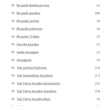
Ricambi Barbecue Gas
(1)
Ricambi gazebo
(66)
Ricambi Lettini
(4)
Ricambi poltrone
(4)
Ricambi Trolley
(3)
Sacche gazebo
(1)
Sedie Spiaggia
(1)
Spiaggine
(4)
Teli Lettini/Poltrone
(10)
Teli Ombrelloni Giardino
(17)
Teli Tetto Gazebo Automatici
(31)
Teli Tetto Gazebo Giardino
(19)
Teli Tetto Gazebo Maxi
(3)