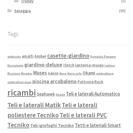
Trolley
(5)
Spiaggia
(90)
Tags
casette-giardino
amalfi
Amber
alghicida
Dondolo Panama
giardino-deluxe
ifetch
lanterna-muses
flocculante
Lettino
Muses
Okami
naxos
Riccione
Mirador
Nora
Nora-sofa
ombrellone
piscina arcobaleno
Poltrona Rock
ombrelloni-maxi
ricambi
Teli e laterali Automatico
Seahawk
Shade
Teli e laterali Matik
Teli e laterali
poliestere Tecniko
Teli e laterali PVC
Tecniko
Tetti e lateriali Smart
Teli ignifughi Tecniko