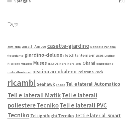
Spiaggia
(90)
Tags
casette-giardino
amalfi
Amber
alghicida
Dondolo Panama
giardino-deluxe
ifetch
lanterna-muses
flocculante
Lettino
Muses
Okami
naxos
Riccione
Mirador
Nora
Nora-sofa
ombrellone
piscina arcobaleno
Poltrona Rock
ombrelloni-maxi
ricambi
Teli e laterali Automatico
Seahawk
Shade
Teli e laterali Matik
Teli e laterali
poliestere Tecniko
Teli e laterali PVC
Tecniko
Tetti e lateriali Smart
Teli ignifughi Tecniko