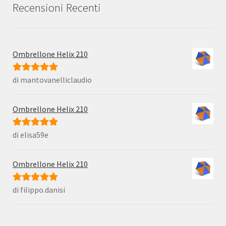
Recensioni Recenti
Ombrellone Helix 210
di mantovanelliclaudio
Valutato
5
su
5
Ombrellone Helix 210
di elisa59e
Valutato
5
su
5
Ombrellone Helix 210
di filippo.danisi
Valutato
5
su
5