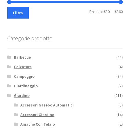
Pre
Pre
Prezzo:
€30
—
€360
Filtra
Min
Max
Categorie prodotto
Barbecue
(44)
Calzature
(4)
Campeggio
(84)
Giardinaggio
(7)
Giardino
(211)
Accessori Gazebo Automatici
(8)
Accessori Giardino
(14)
Amache Con Telaio
(2)