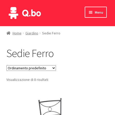
Vai
Vai
Menu
alla
al
navigazione
contenuto
Home
Home
Giardino
Sedie Ferro
Blog
Sedie Ferro
Prodotti
Catalogo
Visualizzazione di 8 risultati
Contatti
Il mio account
English