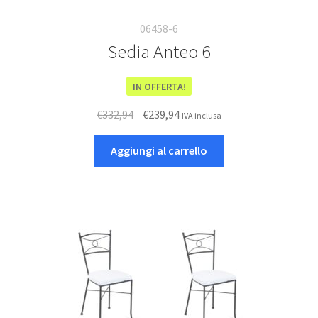
06458-6
Sedia Anteo 6
IN OFFERTA!
Il
Il
€
332,94
€
239,94
IVA inclusa
prezzo
prezzo
originale
attuale
Aggiungi al carrello
era:
è:
€332,94.
€239,94.