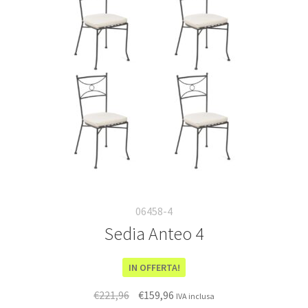
06458-4
Sedia Anteo 4
IN OFFERTA!
Il
Il
€
221,96
€
159,96
IVA inclusa