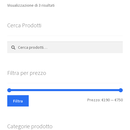
Visualizzazione di 3 risultati
Cerca Prodotti
Cerca:
Cerca
Filtra per prezzo
Pre
Pre
Prezzo:
€190
—
€750
Filtra
Min
Max
Categorie prodotto