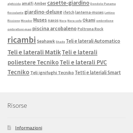
casette-giardino
amalfi
Amber
alghicida
Dondolo Panama
giardino-deluxe
ifetch
lanterna-muses
flocculante
Lettino
Muses
Okami
naxos
Riccione
Mirador
Nora
Nora-sofa
ombrellone
piscina arcobaleno
Poltrona Rock
ombrelloni-maxi
ricambi
Teli e laterali Automatico
Seahawk
Shade
Teli e laterali Matik
Teli e laterali
poliestere Tecniko
Teli e laterali PVC
Tecniko
Tetti e lateriali Smart
Teli ignifughi Tecniko
Risorse
Informazioni