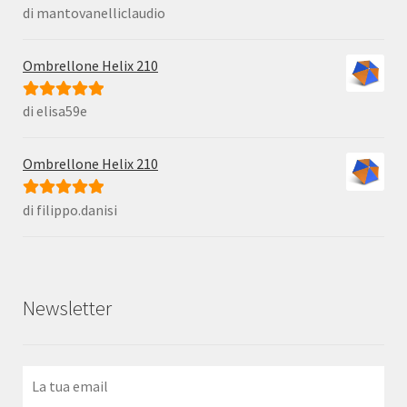
di mantovanelliclaudio
Valutato
5
su
5
Ombrellone Helix 210
di elisa59e
Valutato
5
su
5
Ombrellone Helix 210
di filippo.danisi
Valutato
5
su
5
Newsletter