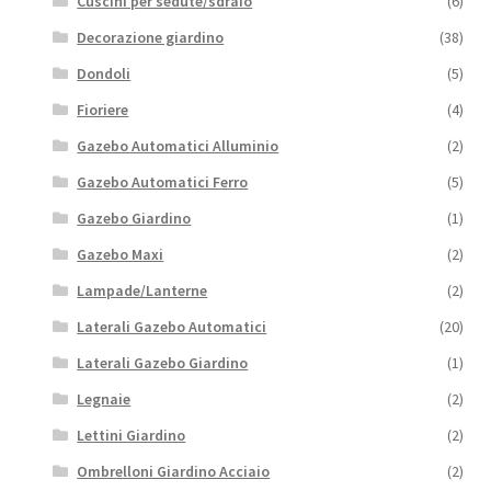
Cuscini per sedute/sdraio
(6)
Decorazione giardino
(38)
Dondoli
(5)
Fioriere
(4)
Gazebo Automatici Alluminio
(2)
Gazebo Automatici Ferro
(5)
Gazebo Giardino
(1)
Gazebo Maxi
(2)
Lampade/Lanterne
(2)
Laterali Gazebo Automatici
(20)
Laterali Gazebo Giardino
(1)
Legnaie
(2)
Lettini Giardino
(2)
Ombrelloni Giardino Acciaio
(2)