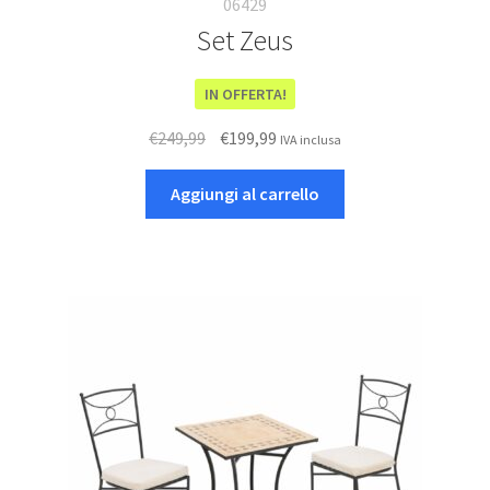
06429
Set Zeus
IN OFFERTA!
Il
Il
€
249,99
€
199,99
IVA inclusa
prezzo
prezzo
originale
attuale
Aggiungi al carrello
era:
è:
€249,99.
€199,99.