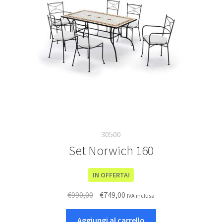
Deutsch
Italiano
30500
Set Norwich 160
IN OFFERTA!
Il
Il
€
990,00
€
749,00
IVA inclusa
prezzo
prezzo
originale
attuale
Aggiungi al carrello