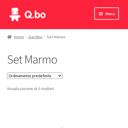
Vai
Vai
Menu
alla
al
navigazione
contenuto
Home
Home
Giardino
Set Marmo
Blog
Set Marmo
Prodotti
Catalogo
Visualizzazione di 3 risultati
Contatti
Il mio account
English