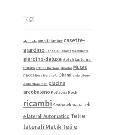
Tags
casette-
amalfi
Amber
alghicida
giardino
Dondolo Panama
flocculante
giardino-deluxe
ifetch
lanterna-
Muses
muses
Lettino Riccione
Mirador
Okami
naxos
Nora
Nora-sofa
ombrellone
piscina
ombrelloni-maxi
arcobaleno
Poltrona Rock
ricambi
Teli
Seahawk
Shade
Teli e
e laterali Automatico
laterali Matik
Teli e