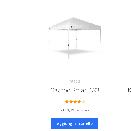
05826
Gazebo Smart 3X3
K
Valutato
€
180,99
IVA inclusa
4.08
su 5
Aggiungi al carrello