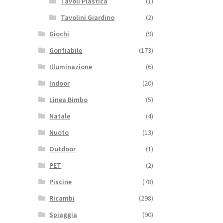
Tavoli Plastica
(1)
Tavolini Giardino
(2)
Giochi
(9)
Gonfiabile
(173)
Illuminazione
(6)
Indoor
(20)
Linea Bimbo
(5)
Natale
(4)
Nuoto
(13)
Outdoor
(1)
PET
(2)
Piscine
(78)
Ricambi
(298)
Spiaggia
(90)