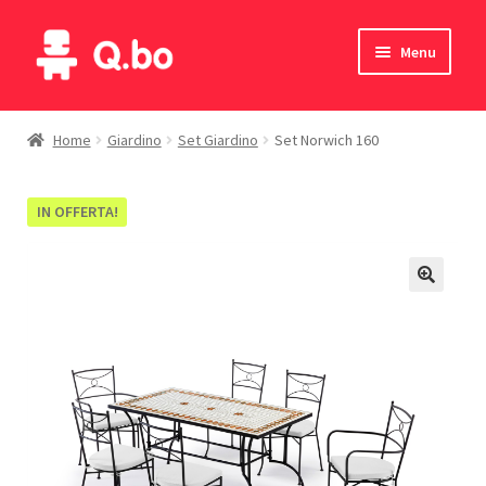
Vai
Vai
Menu
alla
al
navigazione
contenuto
Home
Home
Giardino
Set Giardino
Set Norwich 160
Blog
IN OFFERTA!
Prodotti
Catalogo
Contatti
Il mio account
English