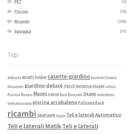
PET
(2)
Piscine
(78)
Ricambi
(298)
Spiaggia
(97)
Tags
casette-giardino
amalfi
Amber
alghicida
Dondolo Panama
giardino-deluxe
ifetch
lanterna-muses
flocculante
Lettino
Muses
Okami
naxos
Riccione
Mirador
Nora
Nora-sofa
ombrellone
piscina arcobaleno
Poltrona Rock
ombrelloni-maxi
ricambi
Teli e laterali Automatico
Seahawk
Shade
Teli e laterali Matik
Teli e laterali