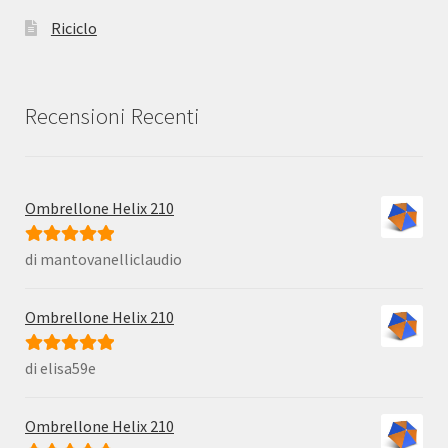
Riciclo
Recensioni Recenti
Ombrellone Helix 210
di mantovanelliclaudio
Valutato
5
su
5
Ombrellone Helix 210
di elisa59e
Valutato
5
su
5
Ombrellone Helix 210