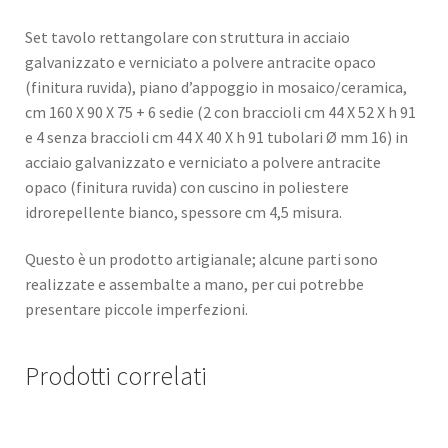
Set tavolo rettangolare con struttura in acciaio
galvanizzato e verniciato a polvere antracite opaco
(finitura ruvida), piano d’appoggio in mosaico/ceramica,
cm 160 X 90 X 75 + 6 sedie (2 con braccioli cm 44 X 52 X h 91
e 4 senza braccioli cm 44 X 40 X h 91 tubolari Ø mm 16) in
acciaio galvanizzato e verniciato a polvere antracite
opaco (finitura ruvida) con cuscino in poliestere
idrorepellente bianco, spessore cm 4,5 misura.
Questo è un prodotto artigianale; alcune parti sono
realizzate e assembalte a mano, per cui potrebbe
presentare piccole imperfezioni.
Prodotti correlati