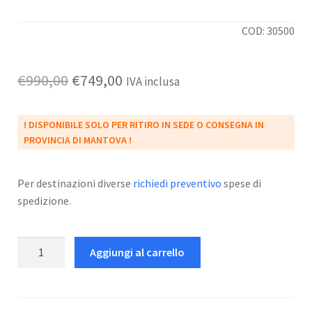
COD: 30500
Il
Il
€
990,00
€
749,00
IVA inclusa
prezzo
prezzo
! DISPONIBILE SOLO PER RITIRO IN SEDE O CONSEGNA IN
originale
attuale
PROVINCIA DI MANTOVA !
era:
è:
€990,00.
€749,00.
Per destinazioni diverse
richiedi preventivo
spese di
spedizione.
Set
Aggiungi al carrello
Norwich
160
quantità