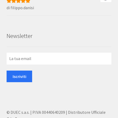
di filippo.danisi
Valutato
5
su
5
Newsletter
© DUEC s.a.s. | P.IVA 00440640209 | Distributore Ufficiale