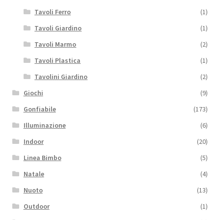
Tavoli Ferro
(1)
Tavoli Giardino
(1)
Tavoli Marmo
(2)
Tavoli Plastica
(1)
Tavolini Giardino
(2)
Giochi
(9)
Gonfiabile
(173)
Illuminazione
(6)
Indoor
(20)
Linea Bimbo
(5)
Natale
(4)
Nuoto
(13)
Outdoor
(1)