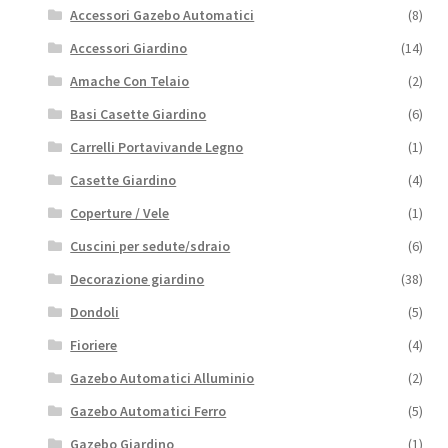
Accessori Gazebo Automatici
(8)
Accessori Giardino
(14)
Amache Con Telaio
(2)
Basi Casette Giardino
(6)
Carrelli Portavivande Legno
(1)
Casette Giardino
(4)
Coperture / Vele
(1)
Cuscini per sedute/sdraio
(6)
Decorazione giardino
(38)
Dondoli
(5)
Fioriere
(4)
Gazebo Automatici Alluminio
(2)
Gazebo Automatici Ferro
(5)
Gazebo Giardino
(1)