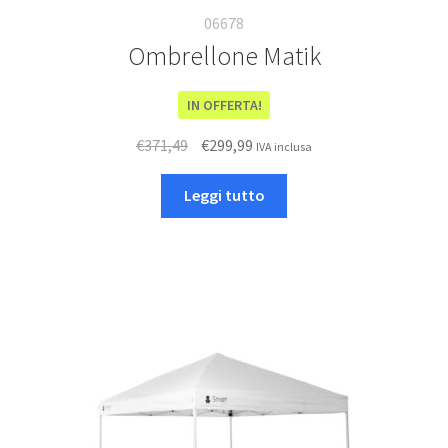
06678
Ombrellone Matik
IN OFFERTA!
Il
Il
€
371,49
€
299,99
IVA inclusa
prezzo
prezzo
originale
attuale
Leggi tutto
era:
è:
€371,49.
€299,99.