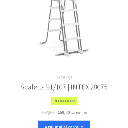
Deutsch
Italiano
18187A3
Scaletta 91/107 | INTEX 28075
IN OFFERTA!
Il
Il
€
97,99
€
69,90
IVA inclusa
prezzo
prezzo
originale
attuale
Aggiungi al carrello