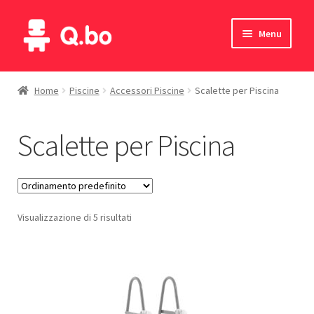
Vai
Vai
Menu
alla
al
navigazione
contenuto
Home
Home
Piscine
Accessori Piscine
Scalette per Piscina
Blog
Scalette per Piscina
Prodotti
Catalogo
Visualizzazione di 5 risultati
Contatti
Il mio account
English