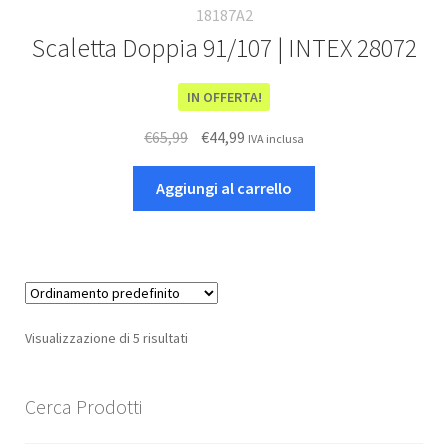
18187A2
Scaletta Doppia 91/107 | INTEX 28072
IN OFFERTA!
Il
Il
€
65,99
€
44,99
IVA inclusa
prezzo
prezzo
originale
attuale
Aggiungi al carrello
era:
è:
€65,99.
€44,99.
Visualizzazione di 5 risultati
Cerca Prodotti