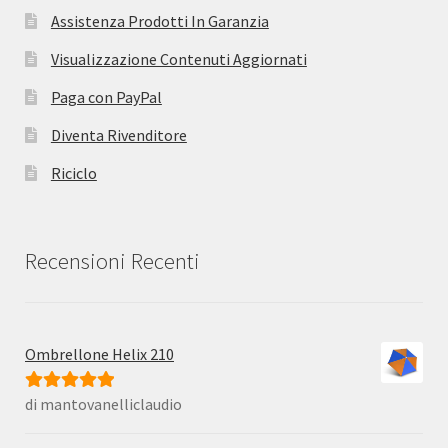
Assistenza Prodotti In Garanzia
Visualizzazione Contenuti Aggiornati
Paga con PayPal
Diventa Rivenditore
Riciclo
Recensioni Recenti
Ombrellone Helix 210
di mantovanelliclaudio
Valutato
5
su
5