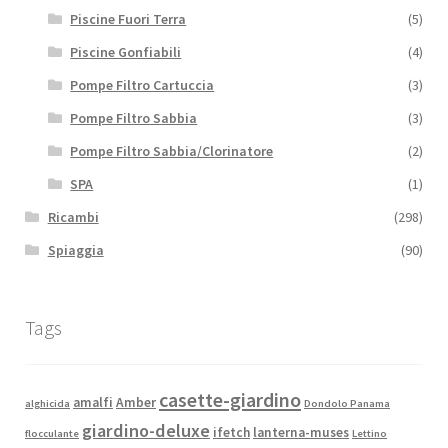
Piscine Fuori Terra
(5)
Piscine Gonfiabili
(4)
Pompe Filtro Cartuccia
(3)
Pompe Filtro Sabbia
(3)
Pompe Filtro Sabbia/Clorinatore
(2)
SPA
(1)
Ricambi
(298)
Spiaggia
(90)
Tags
casette-giardino
amalfi
Amber
alghicida
Dondolo Panama
giardino-deluxe
ifetch
lanterna-muses
flocculante
Lettino