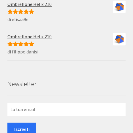
Ombrellone Helix 210
di elisa59e
Valutato
5
su
5
Ombrellone Helix 210
di filippo.danisi
Valutato
5
su
5
Newsletter