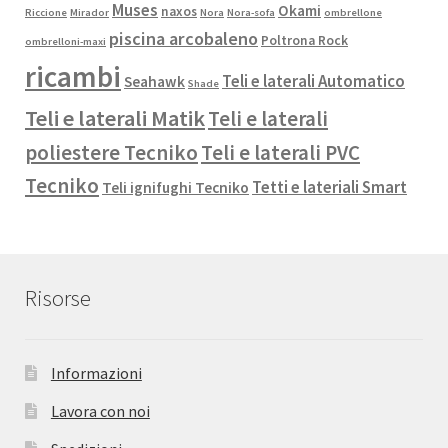
Muses
Okami
naxos
Riccione
Mirador
Nora
Nora-sofa
ombrellone
piscina arcobaleno
Poltrona Rock
ombrelloni-maxi
ricambi
Teli e laterali Automatico
Seahawk
Shade
Teli e laterali Matik
Teli e laterali
poliestere Tecniko
Teli e laterali PVC
Tecniko
Tetti e lateriali Smart
Teli ignifughi Tecniko
Risorse
Informazioni
Lavora con noi