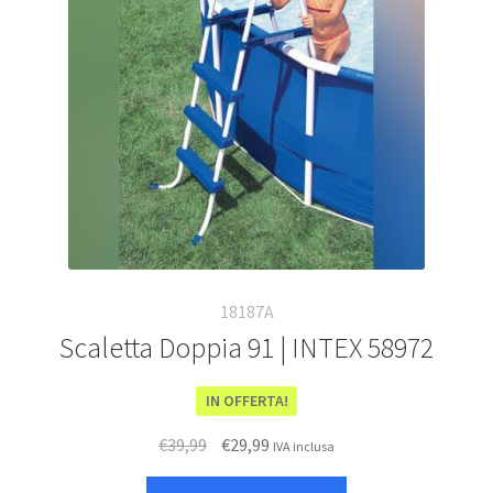
18187A
Scaletta Doppia 91 | INTEX 58972
IN OFFERTA!
Il
Il
€
39,99
€
29,99
IVA inclusa
prezzo
prezzo