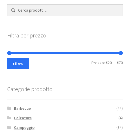
Cerca:
Cerca
Filtra per prezzo
Pre
Pre
Prezzo:
€20
—
€70
Filtra
Min
Max
Categorie prodotto
Barbecue
(44)
Calzature
(4)
Campeggio
(84)