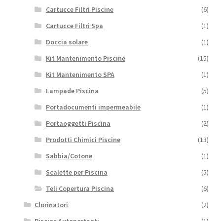
Cartucce Filtri Piscine
(6)
Cartucce Filtri Spa
(1)
Doccia solare
(1)
Kit Mantenimento Piscine
(15)
Kit Mantenimento SPA
(1)
Lampade Piscina
(5)
Portadocumenti impermeabile
(1)
Portaoggetti Piscina
(2)
Prodotti Chimici Piscine
(13)
Sabbia/Cotone
(1)
Scalette per Piscina
(5)
Teli Copertura Piscina
(6)
Clorinatori
(2)