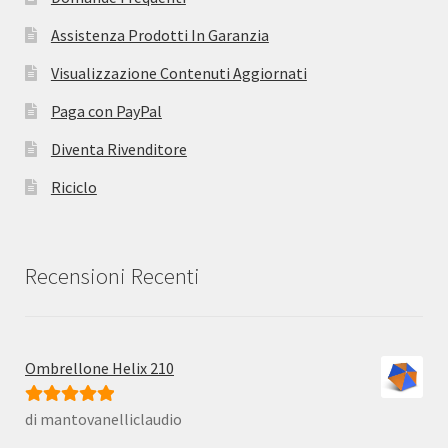
Assistenza Prodotti In Garanzia
Visualizzazione Contenuti Aggiornati
Paga con PayPal
Diventa Rivenditore
Riciclo
Recensioni Recenti
Ombrellone Helix 210
di mantovanelliclaudio
Valutato
5
su
5