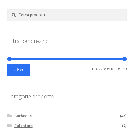
Cerca:
Cerca
Filtra per prezzo
Pre
Pre
Prezzo:
€10
—
€130
Filtra
Min
Max
Categorie prodotto
Barbecue
(47)
Calzature
(4)