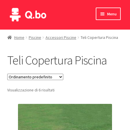
Vai
Vai
Menu
alla
al
navigazione
contenuto
Home
Home
Piscine
Accessori Piscine
Teli Copertura Piscina
Blog
Teli Copertura Piscina
Prodotti
Catalogo
Visualizzazione di 6 risultati
Contatti
Il mio account
English