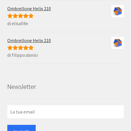
Ombrellone Helix 210
di elisa59e
Valutato
5
su
5
Ombrellone Helix 210
di filippo.danisi
Valutato
5
su
5
Newsletter