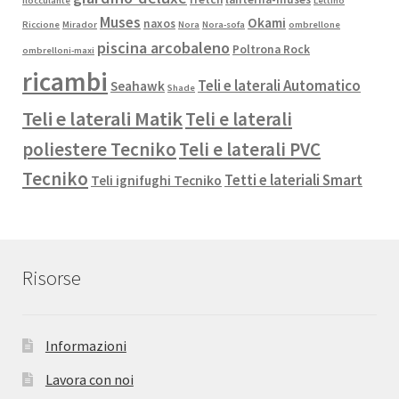
flocculante
Lettino
Muses
Okami
naxos
Riccione
Mirador
Nora
Nora-sofa
ombrellone
piscina arcobaleno
Poltrona Rock
ombrelloni-maxi
ricambi
Teli e laterali Automatico
Seahawk
Shade
Teli e laterali Matik
Teli e laterali
poliestere Tecniko
Teli e laterali PVC
Tecniko
Tetti e lateriali Smart
Teli ignifughi Tecniko
Risorse
Informazioni
Lavora con noi