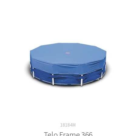
18184M
Telo Frame 366