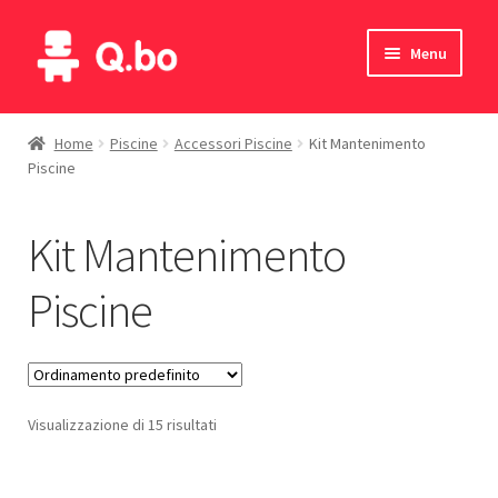
Vai
Vai
Menu
alla
al
navigazione
contenuto
Home
Home
Piscine
Accessori Piscine
Kit Mantenimento
Piscine
Blog
Prodotti
Kit Mantenimento
Catalogo
Piscine
Contatti
Il mio account
Visualizzazione di 15 risultati
English