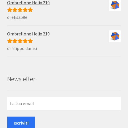
Ombrellone Helix 210
di elisa59e
Valutato
5
su
5
Ombrellone Helix 210
di filippo.danisi
Valutato
5
su
5
Newsletter