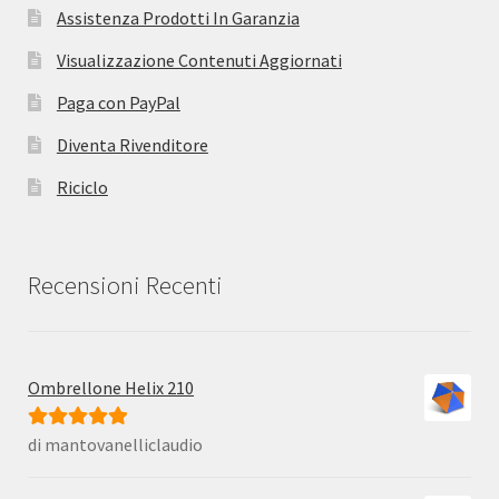
Assistenza Prodotti In Garanzia
Visualizzazione Contenuti Aggiornati
Paga con PayPal
Diventa Rivenditore
Riciclo
Recensioni Recenti
Ombrellone Helix 210
di mantovanelliclaudio
Valutato
5
su
5