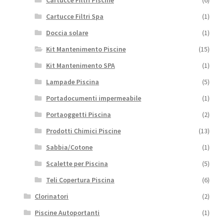
Cartucce Filtri Spa
(1)
Doccia solare
(1)
Kit Mantenimento Piscine
(15)
Kit Mantenimento SPA
(1)
Lampade Piscina
(5)
Portadocumenti impermeabile
(1)
Portaoggetti Piscina
(2)
Prodotti Chimici Piscine
(13)
Sabbia/Cotone
(1)
Scalette per Piscina
(5)
Teli Copertura Piscina
(6)
Clorinatori
(2)
Piscine Autoportanti
(1)