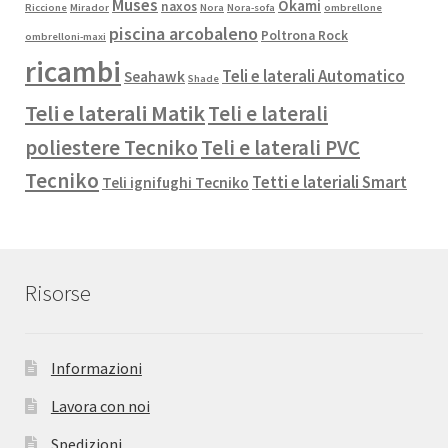
Muses
Okami
naxos
Riccione
Mirador
Nora
Nora-sofa
ombrellone
piscina arcobaleno
Poltrona Rock
ombrelloni-maxi
ricambi
Teli e laterali Automatico
Seahawk
Shade
Teli e laterali Matik
Teli e laterali
poliestere Tecniko
Teli e laterali PVC
Tecniko
Tetti e lateriali Smart
Teli ignifughi Tecniko
Risorse
Informazioni
Lavora con noi
Spedizioni