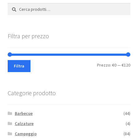
Cerca:
Cerca
Filtra per prezzo
Pre
Pre
Prezzo:
€0
—
€120
Filtra
Min
Max
Categorie prodotto
Barbecue
(44)
Calzature
(4)
Campeggio
(84)