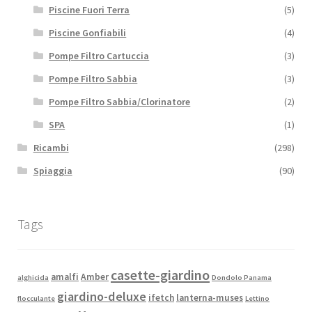
Piscine Fuori Terra
(5)
Piscine Gonfiabili
(4)
Pompe Filtro Cartuccia
(3)
Pompe Filtro Sabbia
(3)
Pompe Filtro Sabbia/Clorinatore
(2)
SPA
(1)
Ricambi
(298)
Spiaggia
(90)
Tags
casette-giardino
amalfi
Amber
alghicida
Dondolo Panama
giardino-deluxe
ifetch
lanterna-muses
flocculante
Lettino