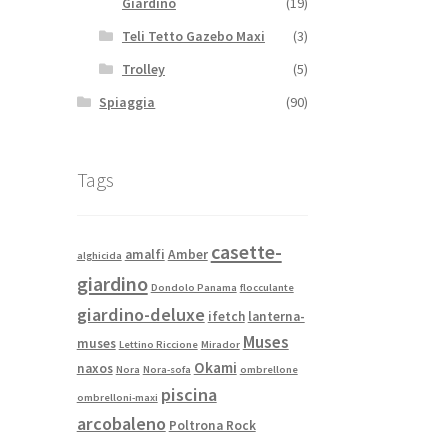
Giardino
(19)
Teli Tetto Gazebo Maxi
(3)
Trolley
(5)
Spiaggia
(90)
Tags
casette-
amalfi
Amber
alghicida
giardino
Dondolo Panama
flocculante
giardino-deluxe
ifetch
lanterna-
Muses
muses
Lettino Riccione
Mirador
Okami
naxos
Nora
Nora-sofa
ombrellone
piscina
ombrelloni-maxi
arcobaleno
Poltrona Rock