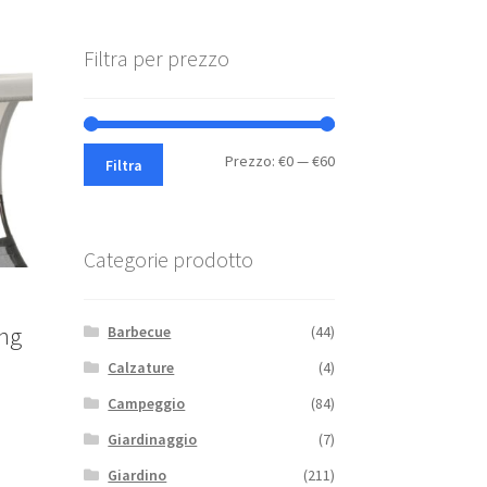
Filtra per prezzo
Prezzo
Prezzo
Prezzo:
€0
—
€60
Filtra
Min
Max
Categorie prodotto
ing
Barbecue
(44)
Calzature
(4)
Campeggio
(84)
Giardinaggio
(7)
Giardino
(211)