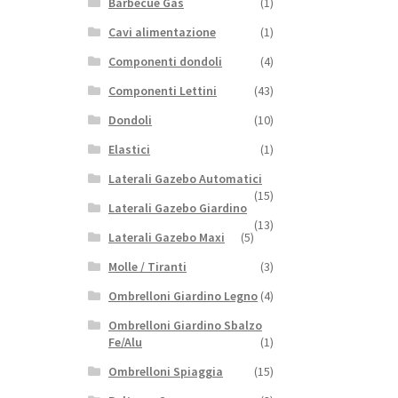
Barbecue Gas
(1)
Cavi alimentazione
(1)
Componenti dondoli
(4)
Componenti Lettini
(43)
Dondoli
(10)
Elastici
(1)
Laterali Gazebo Automatici
(15)
Laterali Gazebo Giardino
(13)
Laterali Gazebo Maxi
(5)
Molle / Tiranti
(3)
Ombrelloni Giardino Legno
(4)
Ombrelloni Giardino Sbalzo
Fe/Alu
(1)
Ombrelloni Spiaggia
(15)