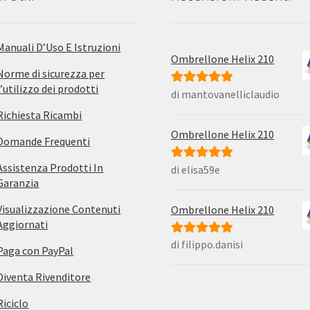
Manuali D’Uso E Istruzioni
Ombrellone Helix 210
Norme di sicurezza per
l’utilizzo dei prodotti
di mantovanelliclaudio
Valutato
5
su
5
Richiesta Ricambi
Ombrellone Helix 210
Domande Frequenti
Assistenza Prodotti In
di elisa59e
Valutato
5
su
Garanzia
5
Visualizzazione Contenuti
Ombrellone Helix 210
Aggiornati
di filippo.danisi
Valutato
5
su
Paga con PayPal
5
Diventa Rivenditore
Riciclo