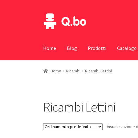
Vai
Vai
alla
al
navigazione
contenuto
Home
Blog
Prodotti
Catalogo
Home
Ricambi
Ricambi Lettini
Ricambi Lettini
Visualizzazione di