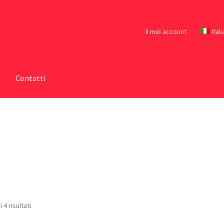
Il mio account
Ital
Contatti
 4 risultati