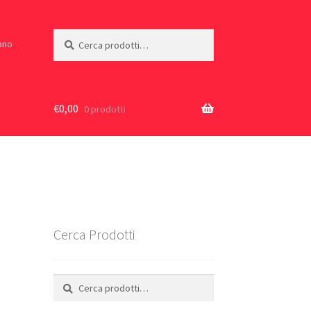
Cerca:
Cerca
iano
€
0,00
0 prodotti
Cerca Prodotti
Cerca:
Cerca