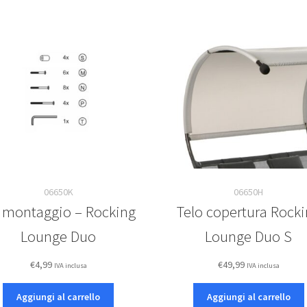
06650K
06650H
t montaggio – Rocking
Telo copertura Rock
Lounge Duo
Lounge Duo S
€
4,99
€
49,99
IVA inclusa
IVA inclusa
Aggiungi al carrello
Aggiungi al carrello