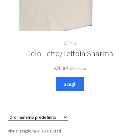
05763
Telo Tetto/Tettoia Sharma
€
76,99
IVA inclusa
Questo
Scegli
prodotto
ha
più
varianti.
Le
opzioni
Visualizzazione di 19 risultati
possono