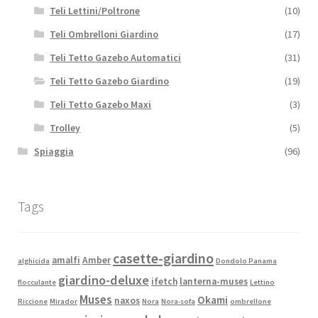
Teli Lettini/Poltrone
(10)
Teli Ombrelloni Giardino
(17)
Teli Tetto Gazebo Automatici
(31)
Teli Tetto Gazebo Giardino
(19)
Teli Tetto Gazebo Maxi
(3)
Trolley
(5)
Spiaggia
(96)
Tags
casette-giardino
amalfi
Amber
alghicida
Dondolo Panama
giardino-deluxe
ifetch
lanterna-muses
flocculante
Lettino
Muses
Okami
naxos
Riccione
Mirador
Nora
Nora-sofa
ombrellone