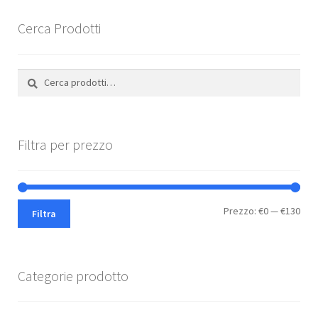
essere
scelte
Cerca Prodotti
nella
pagina
Cerca:
Cerca
del
prodotto
Filtra per prezzo
Pre
Pre
Prezzo:
€0
—
€130
Filtra
Min
Max
Categorie prodotto