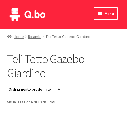
Vai
Vai
Menu
alla
al
navigazione
contenuto
Home
Home
Ricambi
Teli Tetto Gazebo Giardino
Blog
Teli Tetto Gazebo
Prodotti
Giardino
Catalogo
Contatti
Visualizzazione di 19 risultati
Il mio account
English