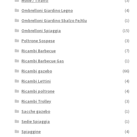
Molle / Tiranti
(3)
Ombrelloni Giardino Legno
(4)
Ombrelloni Giardino Sbalzo Fe/Alu
(1)
Ombrelloni Spiaggia
(15)
Poltrone Sospese
(3)
Ricambi Barbecue
(7)
Ricambi Barbecue Gas
(1)
Ricambi gazebo
(66)
Ricambi Lettini
(4)
Ricambi poltrone
(4)
Ricambi Trolley
(3)
Sacche gazebo
(1)
Sedie Spiaggia
(1)
Spiaggine
(4)