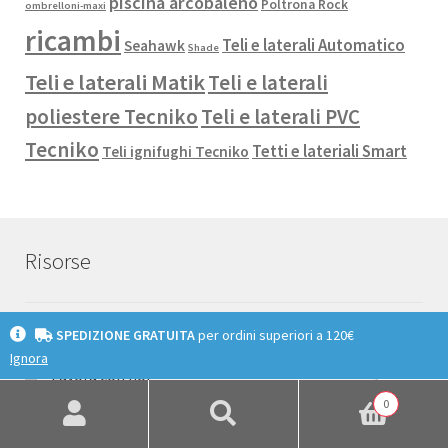
piscina arcobaleno
Poltrona Rock
ombrelloni-maxi
ricambi
Teli e laterali Automatico
Seahawk
Shade
Teli e laterali Matik
Teli e laterali
poliestere Tecniko
Teli e laterali PVC
Tecniko
Tetti e lateriali Smart
Teli ignifughi Tecniko
Risorse
SPEDIZIONE GRATUITA
per ordini superiori a 120€
Informazioni
Ignora
Lavora con noi
0
Spedizioni
Cerca:
Cerca