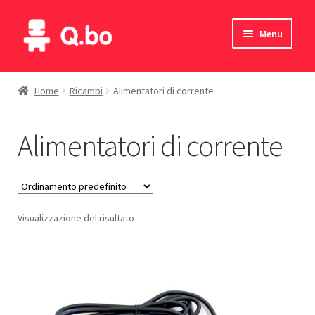
Vai
Vai
Menu
alla
al
navigazione
contenuto
Home
Home
Ricambi
Alimentatori di corrente
Blog
Alimentatori di corrente
Prodotti
Catalogo
Visualizzazione del risultato
Contatti
Il mio account
English