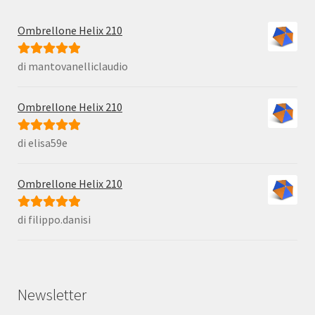
Ombrellone Helix 210
di mantovanelliclaudio
Valutato
5
su
5
Ombrellone Helix 210
di elisa59e
Valutato
5
su
5
Ombrellone Helix 210
di filippo.danisi
Valutato
5
su
5
Newsletter