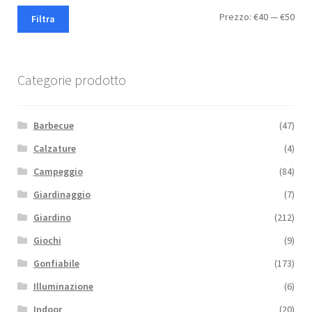
Pre
Pre
Prezzo:
€40
—
€50
Filtra
Min
Max
Categorie prodotto
Barbecue
(47)
Calzature
(4)
Campeggio
(84)
Giardinaggio
(7)
Giardino
(212)
Giochi
(9)
Gonfiabile
(173)
Illuminazione
(6)
Indoor
(20)