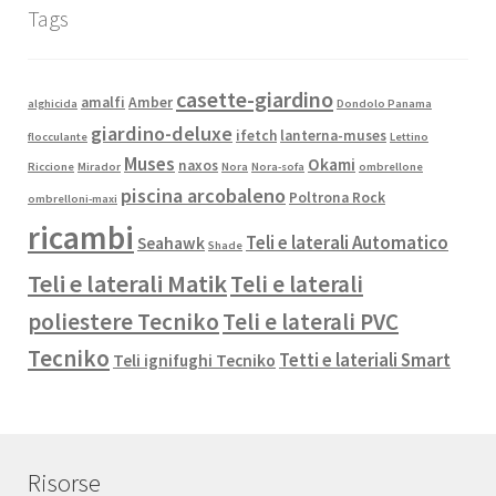
Tags
casette-giardino
amalfi
Amber
alghicida
Dondolo Panama
giardino-deluxe
ifetch
lanterna-muses
flocculante
Lettino
Muses
Okami
naxos
Riccione
Mirador
Nora
Nora-sofa
ombrellone
piscina arcobaleno
Poltrona Rock
ombrelloni-maxi
ricambi
Teli e laterali Automatico
Seahawk
Shade
Teli e laterali Matik
Teli e laterali
poliestere Tecniko
Teli e laterali PVC
Tecniko
Tetti e lateriali Smart
Teli ignifughi Tecniko
Risorse