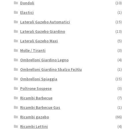
Dondoli
(10)
Elastici
(1)
Laterali Gazebo Automatici
(15)
Laterali Gazebo Giardino
(13)
Laterali Gazebo Maxi
(5)
Molle / Tiranti
(3)
Ombrelloni Giardino Legno
(4)
Ombrelloni Giardino Sbalzo Fe/Alu
(1)
Ombrelloni Spiaggia
(15)
Poltrone Sospese
(3)
Ricambi Barbecue
(7)
Ricambi Barbecue Gas
(1)
Ricambi gazebo
(66)
Ricambi Lettini
(4)