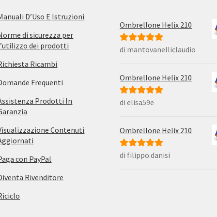
Manuali D’Uso E Istruzioni
Ombrellone Helix 210
Norme di sicurezza per
l’utilizzo dei prodotti
di mantovanelliclaudio
Valutato
5
su
5
Richiesta Ricambi
Ombrellone Helix 210
Domande Frequenti
Assistenza Prodotti In
di elisa59e
Valutato
5
su
Garanzia
5
Visualizzazione Contenuti
Ombrellone Helix 210
Aggiornati
di filippo.danisi
Valutato
5
su
Paga con PayPal
5
Diventa Rivenditore
Riciclo