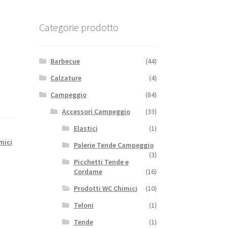
Categorie prodotto
Barbecue
(44)
Calzature
(4)
Campeggio
(84)
Accessori Campeggio
(33)
Elastici
(1)
mici
Palerie Tende Campeggio
(3)
Picchetti Tende e
Cordame
(16)
Prodotti WC Chimici
(10)
Teloni
(1)
Tende
(1)