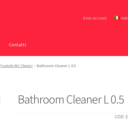
Il mio account
Ital
Contatti
Prodotti WC Chimici
Bathroom Cleaner L 0.5
Bathroom Cleaner L 0.5
COD: 