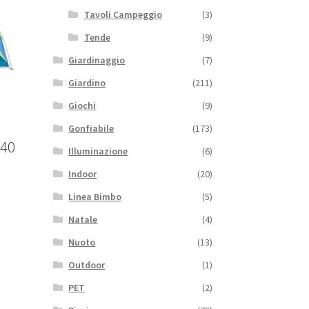
Tavoli Campeggio
(3)
Tende
(9)
Giardinaggio
(7)
Giardino
(211)
Giochi
(9)
Gonfiabile
(173)
240
Illuminazione
(6)
Indoor
(20)
Linea Bimbo
(5)
Natale
(4)
Nuoto
(13)
Outdoor
(1)
PET
(2)