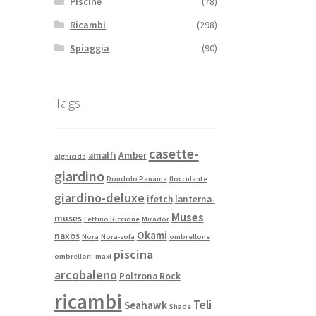
Piscine
(78)
Ricambi
(298)
Spiaggia
(90)
Tags
casette-
amalfi
Amber
alghicida
giardino
Dondolo Panama
flocculante
giardino-deluxe
ifetch
lanterna-
Muses
muses
Lettino Riccione
Mirador
Okami
naxos
Nora
Nora-sofa
ombrellone
piscina
ombrelloni-maxi
arcobaleno
Poltrona Rock
ricambi
Teli
Seahawk
Shade