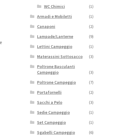
WC Chimici
(1)
Armadi e Mobiletti
(1)
Canaponi
(2)
Lampade/Lanterne
(9)
e
Lettini Campeggio
(1)
Materassini Sottosacco
(3)
Poltrone Basculanti
Campeggio
(3)
Poltrone Campeggio
(7)
Portafornelli
(2)
Sacchi a Pelo
(3)
Sedie Campeggio
(1)
Set Campeggio
(1)
Sgabelli Campeggio
(6)