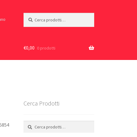
Cerca:
Cerca
iano
€
0,00
0 prodotti
Cerca Prodotti
Cerca:
Cerca
15854