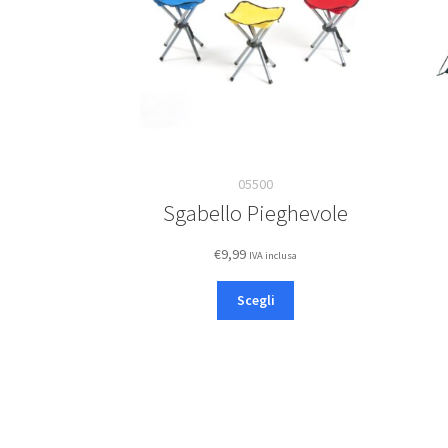
05500
Sgabello Pieghevole
€
9,99
IVA inclusa
Questo
Scegli
prodotto
ha
più
varianti.
Le
opzioni
possono