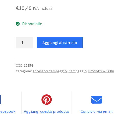
€
10,49
IVA inclusa
Disponibile
Bathroom
Aggiungi al carrello
Cleaner
L
0.5
quantità
COD:
15854
Categorie:
Accessori Campeggio
,
Campeggio
,
Prodotti WC Chi
 Facebook
Aggiungi questo prodotto
Condividi via email