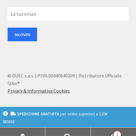
© DUEC s.a.s. | P.IVA 00440640209 | Distributore Ufficiale
Q.bo®
Privacy & Informativa Cookies
SPEDIZIONE GRATUITA
per ordini superiori a 120€
Ignora
English
Deutsch
Italiano
0