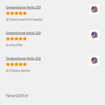
Ombrellone Helix 210
di mantovanelliclaudio
Valutato
5
su
5
Ombrellone Helix 210
di elisa59e
Valutato
5
su
5
Ombrellone Helix 210
di filippo.danisi
Valutato
5
su
5
Newsletter