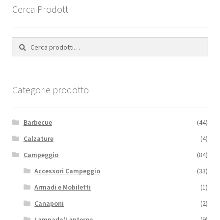
opzioni
Cerca Prodotti
possono
essere
scelte
Cerca:
Cerca
nella
pagina
del
Categorie prodotto
prodotto
Barbecue
(44)
Calzature
(4)
Campeggio
(84)
Accessori Campeggio
(33)
Armadi e Mobiletti
(1)
Canaponi
(2)
Lampade/Lanterne
(9)