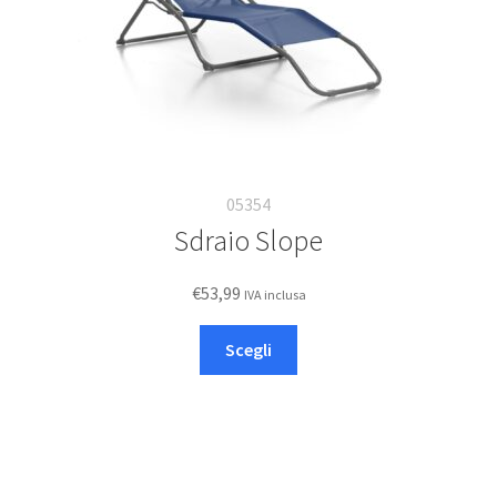
05354
Sdraio Slope
€
53,99
IVA inclusa
Questo
Scegli
prodotto
ha
più
varianti.
Le