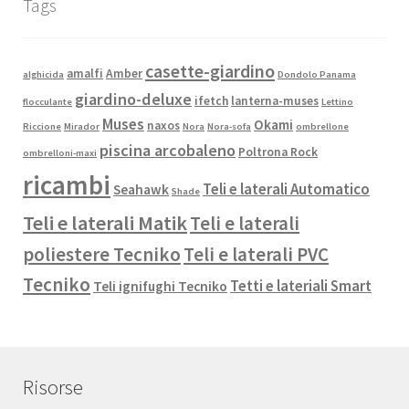
Tags
casette-giardino
amalfi
Amber
alghicida
Dondolo Panama
giardino-deluxe
ifetch
lanterna-muses
flocculante
Lettino
Muses
Okami
naxos
Riccione
Mirador
Nora
Nora-sofa
ombrellone
piscina arcobaleno
Poltrona Rock
ombrelloni-maxi
ricambi
Teli e laterali Automatico
Seahawk
Shade
Teli e laterali Matik
Teli e laterali
poliestere Tecniko
Teli e laterali PVC
Tecniko
Tetti e lateriali Smart
Teli ignifughi Tecniko
Risorse