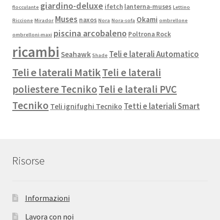
giardino-deluxe
ifetch
lanterna-muses
flocculante
Lettino
Muses
Okami
naxos
Riccione
Mirador
Nora
Nora-sofa
ombrellone
piscina arcobaleno
Poltrona Rock
ombrelloni-maxi
ricambi
Teli e laterali Automatico
Seahawk
Shade
Teli e laterali Matik
Teli e laterali
poliestere Tecniko
Teli e laterali PVC
Tecniko
Tetti e lateriali Smart
Teli ignifughi Tecniko
Risorse
Informazioni
Lavora con noi