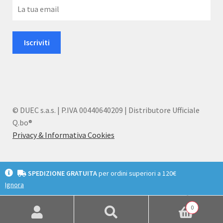
© DUEC s.a.s. | P.IVA 00440640209 | Distributore Ufficiale
Q.bo®
Privacy & Informativa Cookies
SPEDIZIONE GRATUITA
per ordini superiori a 120€
Ignora
English
Deutsch
Italiano
0
Cerca:
Cerca