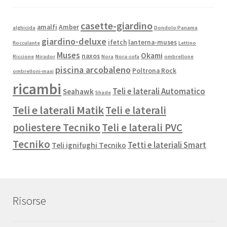
casette-giardino
amalfi
Amber
alghicida
Dondolo Panama
giardino-deluxe
ifetch
lanterna-muses
flocculante
Lettino
Muses
Okami
naxos
Riccione
Mirador
Nora
Nora-sofa
ombrellone
piscina arcobaleno
Poltrona Rock
ombrelloni-maxi
ricambi
Teli e laterali Automatico
Seahawk
Shade
Teli e laterali Matik
Teli e laterali
poliestere Tecniko
Teli e laterali PVC
Tecniko
Tetti e lateriali Smart
Teli ignifughi Tecniko
Risorse