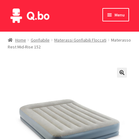
Vai
Vai
Menu
alla
al
navigazione
contenuto
Home
Home
Gonfiabile
Materassi Gonfiabili Floccati
Materasso
Rest Mid-Rise 152
Blog
Prodotti
Catalogo
Contatti
Il mio account
English