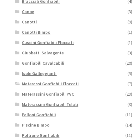
Bracciali Gonfiabili
(4)
Canoe
(3)
Canotti
(9)
Canotti Bimbo
(1)
Cuscini Gonfiabili Floccati
(1)
Giubbetti Salvagente
(3)
Gonfiabili Cavalcabili
(20)
Isole Galleggianti
(5)
Materassi Gonfiabili Floccati
(7)
Materassini Gonfiabili PVC
(29)
Materassini Gonfiabili Telati
(3)
Palloni Gonfiabili
(11)
Piscine Bimbo
(14)
Poltrone Gonfiabili
(11)