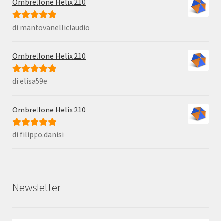
Ombrellone Helix 210
di mantovanelliclaudio
Valutato
5
su
5
Ombrellone Helix 210
di elisa59e
Valutato
5
su
5
Ombrellone Helix 210
di filippo.danisi
Valutato
5
su
5
Newsletter