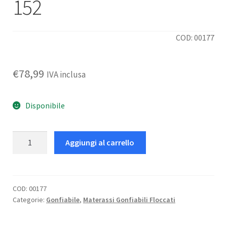
152
COD: 00177
€
78,99
IVA inclusa
Disponibile
Materasso
Aggiungi al carrello
Rest
Mid-
Rise
152
COD:
00177
Categorie:
Gonfiabile
,
Materassi Gonfiabili Floccati
quantità