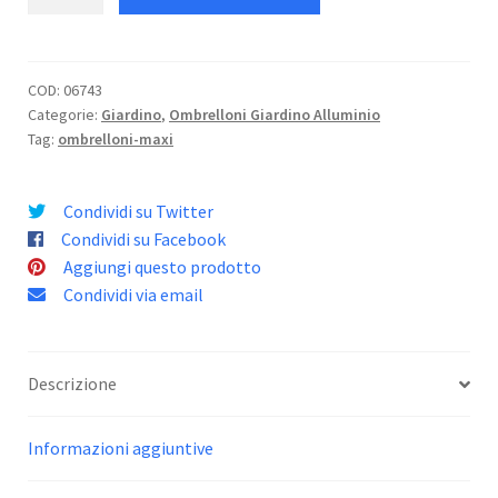
Siviglia
4X4
quantità
COD:
06743
Categorie:
Giardino
,
Ombrelloni Giardino Alluminio
Tag:
ombrelloni-maxi
Condividi su Twitter
Condividi su Facebook
Aggiungi questo prodotto
Condividi via email
Descrizione
Informazioni aggiuntive