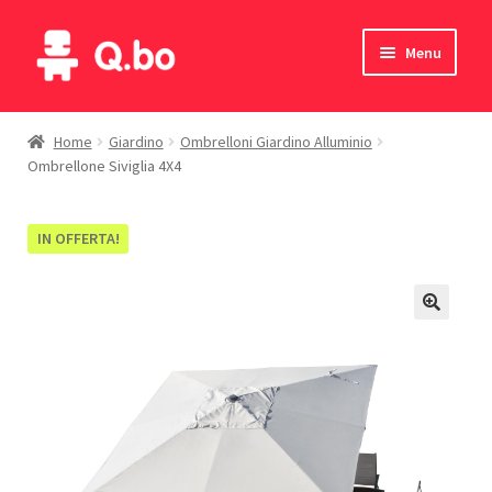
Vai
Vai
Menu
alla
al
navigazione
contenuto
Home
Home
Giardino
Ombrelloni Giardino Alluminio
Ombrellone Siviglia 4X4
Blog
Prodotti
IN OFFERTA!
Catalogo
Contatti
Il mio account
English