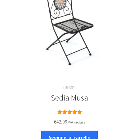
06409
Sedia Musa
Valutato
5.00
€
42,99
IVA inclusa
su 5
Aggiungi al carrello