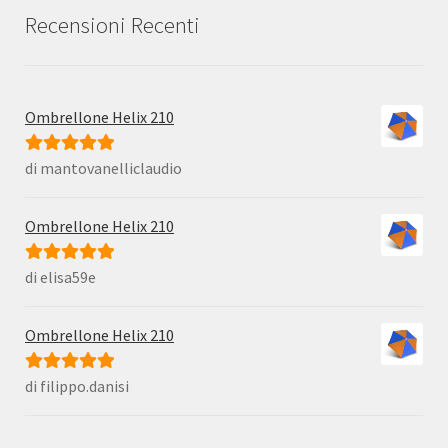
Recensioni Recenti
Ombrellone Helix 210
di mantovanelliclaudio
Valutato
5
su
5
Ombrellone Helix 210
di elisa59e
Valutato
5
su
5
Ombrellone Helix 210
di filippo.danisi
Valutato
5
su
5