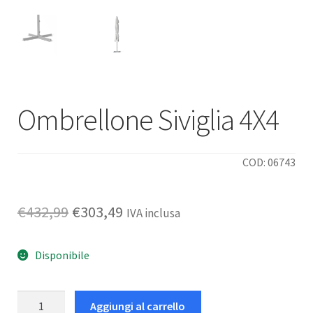
Ombrellone Siviglia 4X4
COD: 06743
Il
Il
€
432,99
€
303,49
IVA inclusa
prezzo
prezzo
Disponibile
originale
attuale
era:
è:
Ombrellone
Aggiungi al carrello
€432,99.
€303,49.