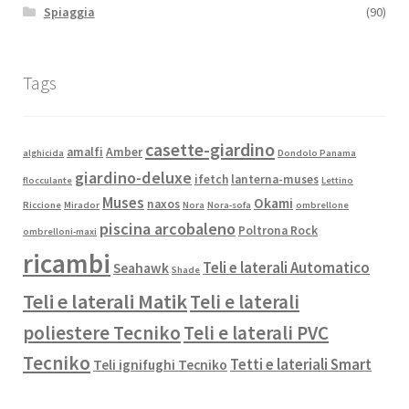
Spiaggia
(90)
Tags
casette-giardino
amalfi
Amber
alghicida
Dondolo Panama
giardino-deluxe
ifetch
lanterna-muses
flocculante
Lettino
Muses
Okami
naxos
Riccione
Mirador
Nora
Nora-sofa
ombrellone
piscina arcobaleno
Poltrona Rock
ombrelloni-maxi
ricambi
Teli e laterali Automatico
Seahawk
Shade
Teli e laterali Matik
Teli e laterali
poliestere Tecniko
Teli e laterali PVC
Tecniko
Tetti e lateriali Smart
Teli ignifughi Tecniko