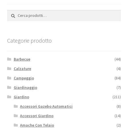
Cerca:
Cerca
Categorie prodotto
Barbecue
(44)
Calzature
(4)
Campeggio
(84)
Giardinaggio
(7)
Giardino
(211)
Accessori Gazebo Automatici
(8)
Accessori Giardino
(14)
Amache Con Telaio
(2)