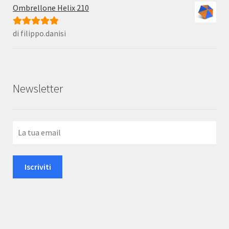
Ombrellone Helix 210
di filippo.danisi
Valutato
5
su
5
Newsletter