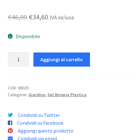
Il
Il
€
46,99
€
34,60
IVA inclusa
prezzo
prezzo
Disponibile
originale
attuale
era:
è:
Panca
Aggiungi al carrello
€46,99.
€34,60.
Birreria
Rattan
180
quantità
COD:
06025
Categorie:
Giardino
,
Set Birreria Plastica
Condividi su Twitter
Condividi su Facebook
Aggiungi questo prodotto
Condividi via email