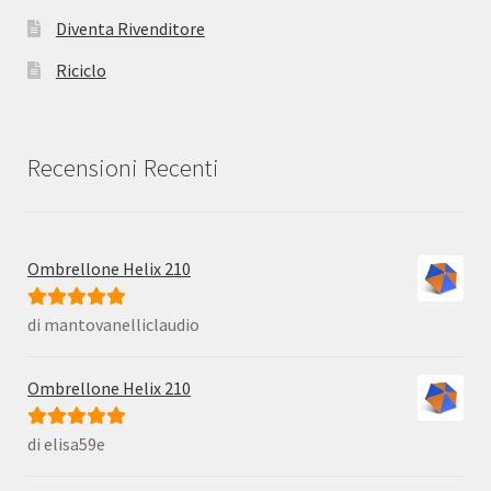
Diventa Rivenditore
Riciclo
Recensioni Recenti
Ombrellone Helix 210
di mantovanelliclaudio
Valutato
5
su
5
Ombrellone Helix 210
di elisa59e
Valutato
5
su
5