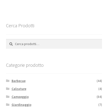
Cerca Prodotti
Cerca:
Cerca
Categorie prodotto
Barbecue
(44)
Calzature
(4)
Campeggio
(84)
Giardinaggio
(7)