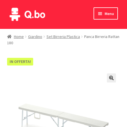
Vai
Vai
Menu
alla
al
navigazione
contenuto
Home
Home
Giardino
Set Birreria Plastica
Panca Birreria Rattan
180
Blog
Prodotti
IN OFFERTA!
Catalogo
Contatti
Il mio account
English