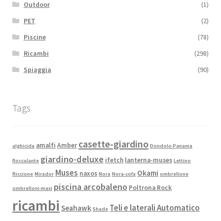
Outdoor
(1)
PET
(2)
Piscine
(78)
Ricambi
(298)
Spiaggia
(90)
Tags
casette-giardino
amalfi
Amber
alghicida
Dondolo Panama
giardino-deluxe
ifetch
lanterna-muses
flocculante
Lettino
Muses
Okami
naxos
Riccione
Mirador
Nora
Nora-sofa
ombrellone
piscina arcobaleno
Poltrona Rock
ombrelloni-maxi
ricambi
Teli e laterali Automatico
Seahawk
Shade