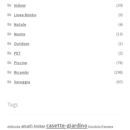
Indoor
(20)
Linea Bimbo
(5)
Natale
(4)
Nuoto
(13)
Outdoor
(1)
PET
(2)
Piscine
(78)
Ricambi
(298)
Spiaggia
(97)
Tags
casette-giardino
amalfi
Amber
alghicida
Dondolo Panama