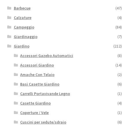
Barbecue
(47)
Calzature
(4)
Campeggio
(84)
Giardinaggio
(7)
Giardino
(212)
Accessori Gazebo Automatici
(8)
Accessori Giardino
(14)
Amache Con Telaio
(2)
Basi Casette Giardino
(6)
Carrelli Portavivande Legno
(1)
Casette Giardino
(4)
Coperture / Vele
(1)
Cuscini per sedute/sdraio
(6)