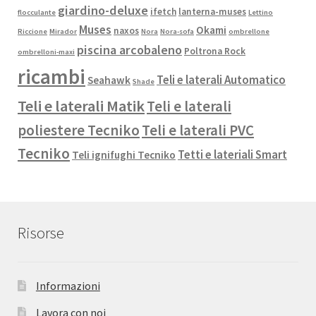
giardino-deluxe
ifetch
lanterna-muses
flocculante
Lettino
Muses
Okami
naxos
Riccione
Mirador
Nora
Nora-sofa
ombrellone
piscina arcobaleno
Poltrona Rock
ombrelloni-maxi
ricambi
Teli e laterali Automatico
Seahawk
Shade
Teli e laterali Matik
Teli e laterali
poliestere Tecniko
Teli e laterali PVC
Tecniko
Tetti e lateriali Smart
Teli ignifughi Tecniko
Risorse
Informazioni
Lavora con noi