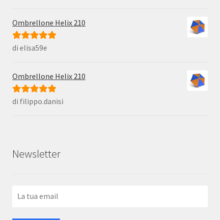
5
Ombrellone Helix 210
di elisa59e
Valutato
5
su
5
Ombrellone Helix 210
di filippo.danisi
Valutato
5
su
5
Newsletter