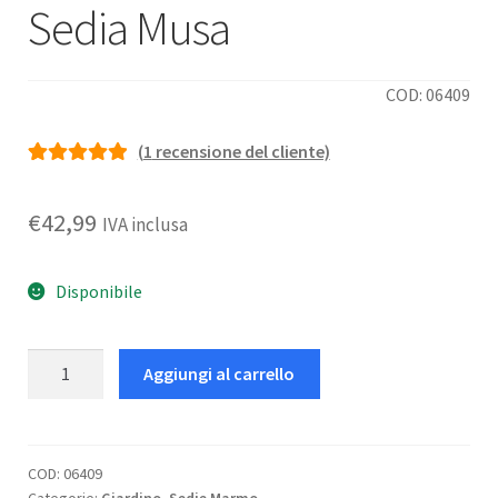
Sedia Musa
COD: 06409
(
1
recensione del cliente)
Valutato
1
5.00
su 5 su base
€
42,99
IVA inclusa
di
recensioni
Disponibile
Sedia
Aggiungi al carrello
Musa
quantità
COD:
06409