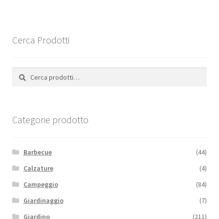
varianti.
Le
opzioni
Cerca Prodotti
possono
essere
scelte
Cerca:
Cerca
nella
pagina
del
Categorie prodotto
prodotto
Barbecue
(44)
Calzature
(4)
Campeggio
(84)
Giardinaggio
(7)
Giardino
(211)