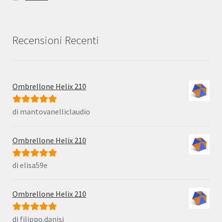
Recensioni Recenti
Ombrellone Helix 210
di mantovanelliclaudio
Valutato
5
su
5
Ombrellone Helix 210
di elisa59e
Valutato
5
su
5
Ombrellone Helix 210
di filippo.danisi
Valutato
5
su