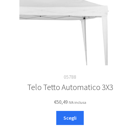
05788
Telo Tetto Automatico 3X3
€
50,49
IVA inclusa
Questo
Scegli
prodotto
ha
più