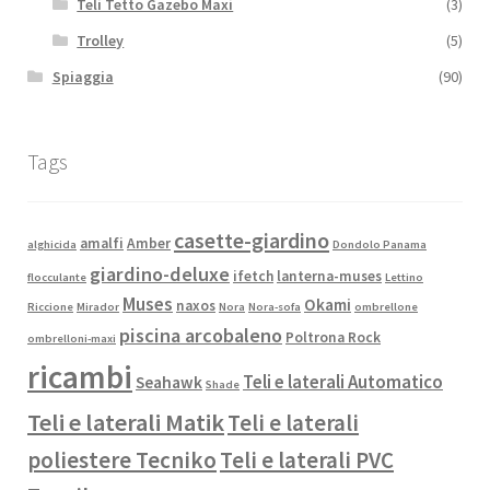
Teli Tetto Gazebo Maxi
(3)
Trolley
(5)
Spiaggia
(90)
Tags
casette-giardino
amalfi
Amber
alghicida
Dondolo Panama
giardino-deluxe
ifetch
lanterna-muses
flocculante
Lettino
Muses
Okami
naxos
Riccione
Mirador
Nora
Nora-sofa
ombrellone
piscina arcobaleno
Poltrona Rock
ombrelloni-maxi
ricambi
Teli e laterali Automatico
Seahawk
Shade
Teli e laterali Matik
Teli e laterali
poliestere Tecniko
Teli e laterali PVC