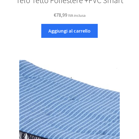
Telo Tetto Poliestere +PVC Smart
€
78,99
IVA inclusa
Aggiungi al carrello