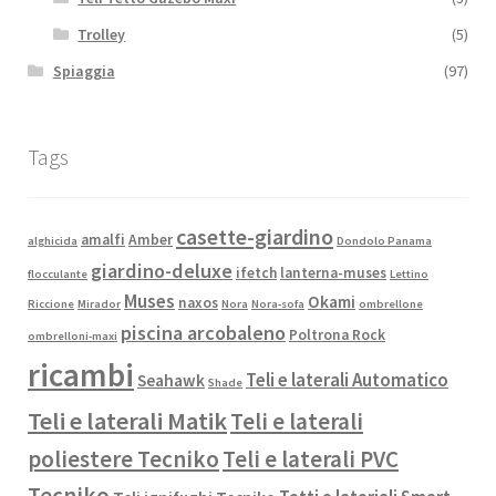
Trolley
(5)
Spiaggia
(97)
Tags
casette-giardino
amalfi
Amber
alghicida
Dondolo Panama
giardino-deluxe
ifetch
lanterna-muses
flocculante
Lettino
Muses
Okami
naxos
Riccione
Mirador
Nora
Nora-sofa
ombrellone
piscina arcobaleno
Poltrona Rock
ombrelloni-maxi
ricambi
Teli e laterali Automatico
Seahawk
Shade
Teli e laterali Matik
Teli e laterali
poliestere Tecniko
Teli e laterali PVC
Tecniko