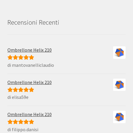
Recensioni Recenti
Ombrellone Helix 210
di mantovanelliclaudio
Valutato
5
su
5
Ombrellone Helix 210
di elisa59e
Valutato
5
su
5
Ombrellone Helix 210
di filippo.danisi
Valutato
5
su