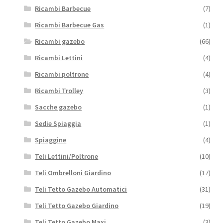
Ricambi Barbecue
(7)
Ricambi Barbecue Gas
(1)
Ricambi gazebo
(66)
Ricambi Lettini
(4)
Ricambi poltrone
(4)
Ricambi Trolley
(3)
Sacche gazebo
(1)
Sedie Spiaggia
(1)
Spiaggine
(4)
Teli Lettini/Poltrone
(10)
Teli Ombrelloni Giardino
(17)
Teli Tetto Gazebo Automatici
(31)
Teli Tetto Gazebo Giardino
(19)
Teli Tetto Gazebo Maxi
(3)