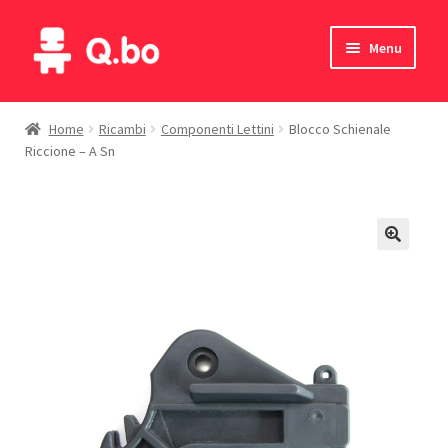
Vai
Vai
Menu
alla
al
navigazione
contenuto
Home
Home
Ricambi
Componenti Lettini
Blocco Schienale
Riccione – A Sn
Blog
Prodotti
Catalogo
Contatti
Il mio account
English