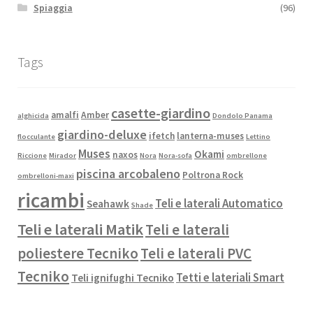
Spiaggia
(96)
Tags
casette-giardino
amalfi
Amber
alghicida
Dondolo Panama
giardino-deluxe
ifetch
lanterna-muses
flocculante
Lettino
Muses
Okami
naxos
Riccione
Mirador
Nora
Nora-sofa
ombrellone
piscina arcobaleno
Poltrona Rock
ombrelloni-maxi
ricambi
Teli e laterali Automatico
Seahawk
Shade
Teli e laterali Matik
Teli e laterali
poliestere Tecniko
Teli e laterali PVC
Tecniko
Tetti e lateriali Smart
Teli ignifughi Tecniko