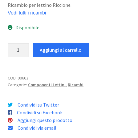
Ricambio per lettino Riccione.
Vedi tutti i ricambi
Disponibile
Blocco
Aggiungi al carrello
Schienale
Riccione
-
A
COD:
00663
Categorie:
Componenti Lettini
,
Ricambi
Sn
quantità
Condividi su Twitter
Condividi su Facebook
Aggiungi questo prodotto
Condividi via email