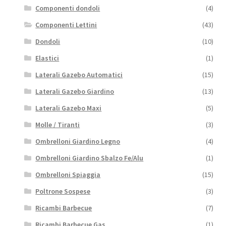
Componenti dondoli
(4)
Componenti Lettini
(43)
Dondoli
(10)
Elastici
(1)
Laterali Gazebo Automatici
(15)
Laterali Gazebo Giardino
(13)
Laterali Gazebo Maxi
(5)
Molle / Tiranti
(3)
Ombrelloni Giardino Legno
(4)
Ombrelloni Giardino Sbalzo Fe/Alu
(1)
Ombrelloni Spiaggia
(15)
Poltrone Sospese
(3)
Ricambi Barbecue
(7)
Ricambi Barbecue Gas
(1)