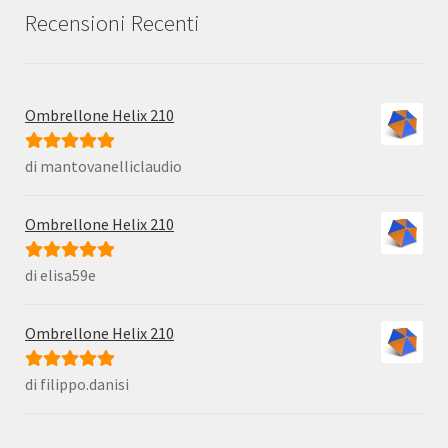
Recensioni Recenti
Ombrellone Helix 210
di mantovanelliclaudio
Valutato
5
su
5
Ombrellone Helix 210
di elisa59e
Valutato
5
su
5
Ombrellone Helix 210
di filippo.danisi
Valutato
5
su
5