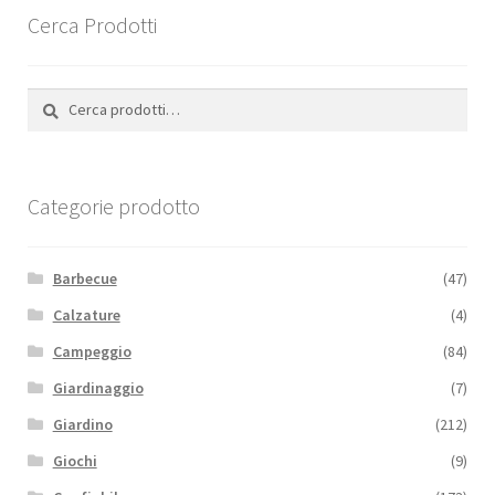
Cerca Prodotti
Cerca:
Cerca
Categorie prodotto
Barbecue
(47)
Calzature
(4)
Campeggio
(84)
Giardinaggio
(7)
Giardino
(212)
Giochi
(9)