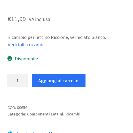
€
11,99
IVA inclusa
Ricambio per lettino Riccione, verniciato bianco.
Vedi tutti i ricambi
Disponibile
Blocco
Aggiungi al carrello
Schienale
Riccione
-
B
COD:
00656
Categorie:
Componenti Lettini
,
Ricambi
Dx
quantità