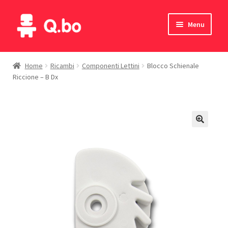
Vai
Vai
Menu
alla
al
navigazione
contenuto
Home
Home
Ricambi
Componenti Lettini
Blocco Schienale
Riccione – B Dx
Blog
Prodotti
Catalogo
Contatti
Il mio account
English