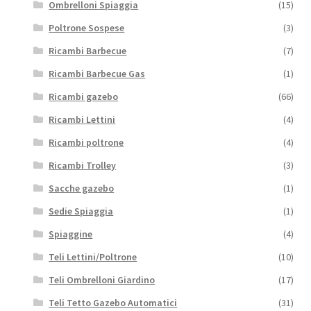
Ombrelloni Spiaggia
(15)
Poltrone Sospese
(3)
Ricambi Barbecue
(7)
Ricambi Barbecue Gas
(1)
Ricambi gazebo
(66)
Ricambi Lettini
(4)
Ricambi poltrone
(4)
Ricambi Trolley
(3)
Sacche gazebo
(1)
Sedie Spiaggia
(1)
Spiaggine
(4)
Teli Lettini/Poltrone
(10)
Teli Ombrelloni Giardino
(17)
Teli Tetto Gazebo Automatici
(31)