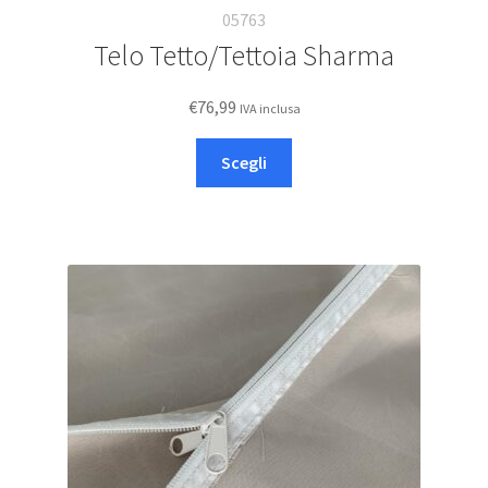
05763
Telo Tetto/Tettoia Sharma
€
76,99
IVA inclusa
Questo
Scegli
prodotto
ha
più
varianti.
Le
opzioni
possono
essere
scelte
nella
pagina
del