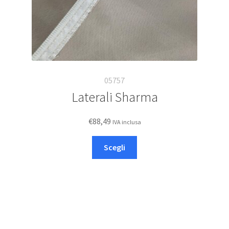
prodotto
05757
Laterali Sharma
€
88,49
IVA inclusa
Questo
Scegli
prodotto
ha
più
varianti.
Le
opzioni