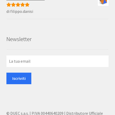
di filippo.danisi
Valutato
5
su
5
Newsletter
© DUEC s.a.s. | P.IVA 00440640209 | Distributore Ufficiale