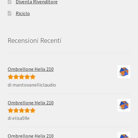
Diventa Rivenditore
Riciclo
Recensioni Recenti
Ombrellone Helix 210
di mantovanelliclaudio
Valutato
5
su
5
Ombrellone Helix 210
di elisa59e
Valutato
5
su
5
Ombrellone Helix 210