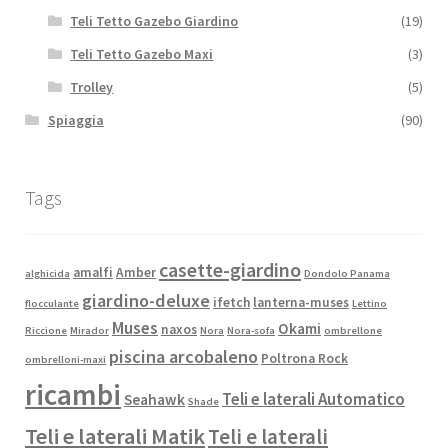
Teli Tetto Gazebo Giardino
(19)
Teli Tetto Gazebo Maxi
(3)
Trolley
(5)
Spiaggia
(90)
Tags
casette-giardino
amalfi
Amber
alghicida
Dondolo Panama
giardino-deluxe
ifetch
lanterna-muses
flocculante
Lettino
Muses
Okami
naxos
Riccione
Mirador
Nora
Nora-sofa
ombrellone
piscina arcobaleno
Poltrona Rock
ombrelloni-maxi
ricambi
Teli e laterali Automatico
Seahawk
Shade
Teli e laterali Matik
Teli e laterali