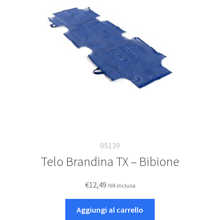
possono
essere
scelte
nella
pagina
del
prodotto
05139
Telo Brandina TX – Bibione
€
12,49
IVA inclusa
Aggiungi al carrello