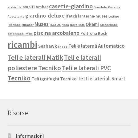
casette-giardino
amalfi
Amber
alghicida
Dondolo Panama
giardino-deluxe
ifetch
lanterna-muses
flocculante
Lettino
Muses
Okami
naxos
Riccione
Mirador
Nora
Nora-sofa
ombrellone
piscina arcobaleno
Poltrona Rock
ombrelloni-maxi
ricambi
Teli e laterali Automatico
Seahawk
Shade
Teli e laterali Matik
Teli e laterali
poliestere Tecniko
Teli e laterali PVC
Tecniko
Tetti e lateriali Smart
Teli ignifughi Tecniko
Risorse
Informazioni