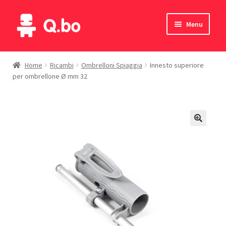
Vai
Vai
Menu
alla
al
navigazione
contenuto
Home
Home
Ricambi
Ombrelloni Spiaggia
Innesto superiore
per ombrellone Ø mm 32
Blog
Prodotti
Catalogo
Contatti
Il mio account
English