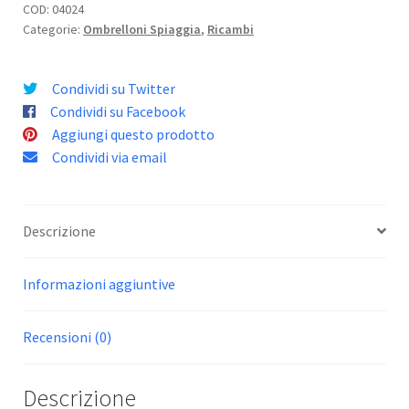
Ø
COD:
04024
Categorie:
Ombrelloni Spiaggia
,
Ricambi
mm
32
quantità
Condividi su Twitter
Condividi su Facebook
Aggiungi questo prodotto
Condividi via email
Descrizione
Informazioni aggiuntive
Recensioni (0)
Descrizione