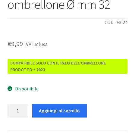
ombrellone Ø mm 32
COD: 04024
€
9,99
IVA inclusa
COMPATIBILE SOLO CON IL PALO DELL’OMBRELLONE
PRODOTTO < 2023
Disponibile
Innesto
Aggiungi al carrello
superiore
per
ombrellone