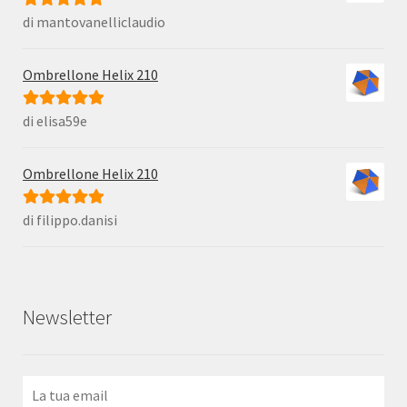
di mantovanelliclaudio
Valutato
5
su
5
Ombrellone Helix 210
di elisa59e
Valutato
5
su
5
Ombrellone Helix 210
di filippo.danisi
Valutato
5
su
5
Newsletter