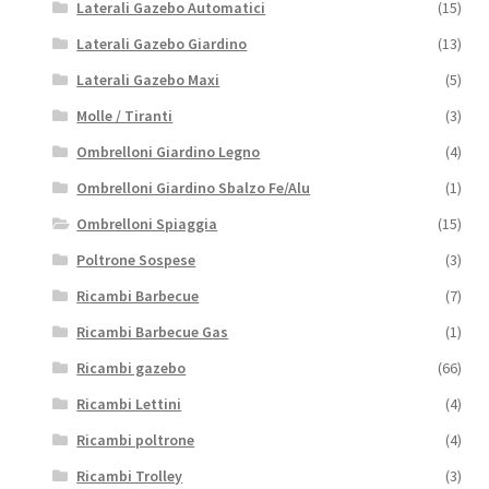
Laterali Gazebo Automatici
(15)
Laterali Gazebo Giardino
(13)
Laterali Gazebo Maxi
(5)
Molle / Tiranti
(3)
Ombrelloni Giardino Legno
(4)
Ombrelloni Giardino Sbalzo Fe/Alu
(1)
Ombrelloni Spiaggia
(15)
Poltrone Sospese
(3)
Ricambi Barbecue
(7)
Ricambi Barbecue Gas
(1)
Ricambi gazebo
(66)
Ricambi Lettini
(4)
Ricambi poltrone
(4)
Ricambi Trolley
(3)