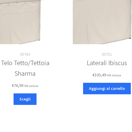
05763
05751
Telo Tetto/Tettoia
Laterali Ibiscus
Sharma
€
103,49
IVA inclusa
€
76,99
IVA inclusa
Aggiungi al carrello
Questo
Scegli
prodotto
ha
più
varianti.
Le