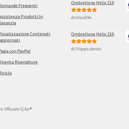
Ombrellone Helix 210
Domande Frequenti
Assistenza Prodotti In
di elisa59e
Valutato
5
su
Garanzia
5
Visualizzazione Contenuti
Ombrellone Helix 210
Aggiornati
di filippo.danisi
Valutato
5
su
Paga con PayPal
5
Diventa Rivenditore
Riciclo
e Ufficiale Q.bo®