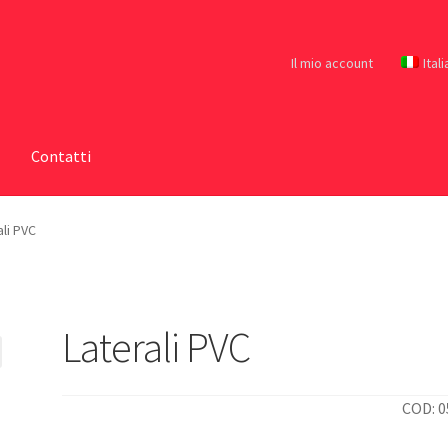
Il mio account
Ital
Contatti
ali PVC
Laterali PVC
COD: 