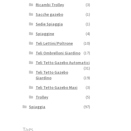
Ricambi Trolley
(3)
Sacche gazebo
(1)
Sedie Spiaggia
(1)
Spiaggine
(4)
Teli Lettini/Poltrone
(10)
Teli Ombrelloni Giardino
(17)
Teli Tetto Gazebo Automatici
(31)
Teli Tetto Gazebo
Giardino
(19)
Teli Tetto Gazebo Maxi
(3)
Trolley
(5)
Spiaggia
(97)
Tags