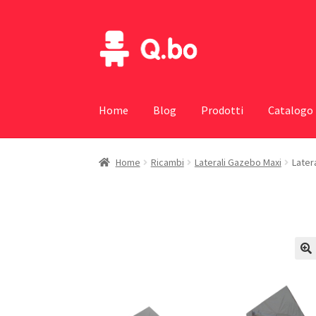
Vai
Vai
alla
al
navigazione
contenuto
Home
Blog
Prodotti
Catalogo
Home
Ricambi
Laterali Gazebo Maxi
Later