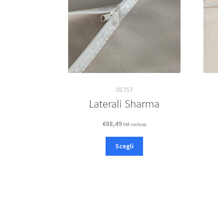
05757
Laterali Sharma
€
88,49
IVA inclusa
Questo
Scegli
prodotto
ha
più
varianti.
Le
opzioni
possono