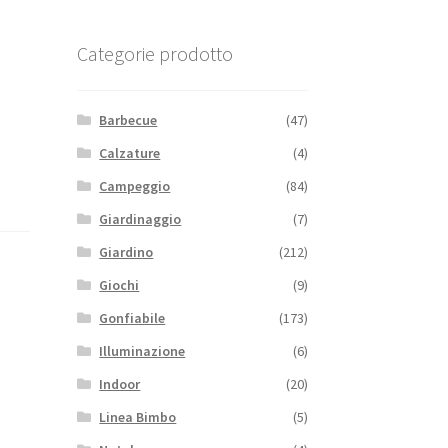
Categorie prodotto
Barbecue
(47)
Calzature
(4)
Campeggio
(84)
Giardinaggio
(7)
Giardino
(212)
Giochi
(9)
Gonfiabile
(173)
Illuminazione
(6)
Indoor
(20)
Linea Bimbo
(5)