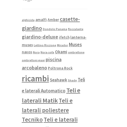
casette-
amalfi
Amber
alghicida
giardino
Dondolo Panama
flocculante
giardino-deluxe
ifetch
lanterna-
Muses
muses
Lettino Riccione
Mirador
Okami
naxos
Nora
Nora-sofa
ombrellone
piscina
ombrelloni-maxi
arcobaleno
Poltrona Rock
ricambi
Teli
Seahawk
Shade
Teli e
e laterali Automatico
laterali Matik
Teli e
laterali poliestere
Tecniko
Teli e laterali