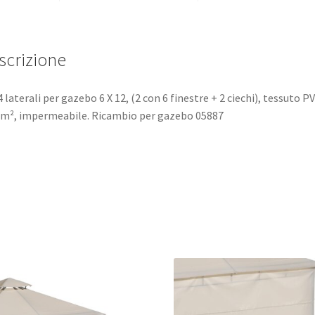
scrizione
4 laterali per gazebo 6 X 12, (2 con 6 finestre + 2 ciechi), tessuto P
m², impermeabile. Ricambio per gazebo 05887