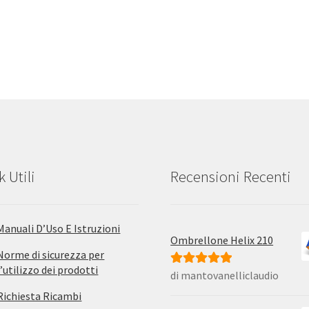
k Utili
Recensioni Recenti
Manuali D’Uso E Istruzioni
Ombrellone Helix 210
Norme di sicurezza per
l’utilizzo dei prodotti
di mantovanelliclaudio
Valutato
5
su
5
Richiesta Ricambi