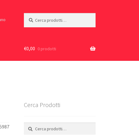
Cerca:
Cerca
iano
€
0,00
0 prodotti
Cerca Prodotti
Cerca:
Cerca
05987