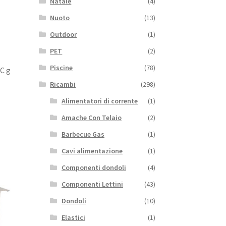
Natale
(4)
Nuoto
(13)
Outdoor
(1)
PET
(2)
Piscine
(78)
VC g
Ricambi
(298)
Alimentatori di corrente
(1)
Amache Con Telaio
(2)
Barbecue Gas
(1)
Cavi alimentazione
(1)
Componenti dondoli
(4)
Componenti Lettini
(43)
Dondoli
(10)
Elastici
(1)