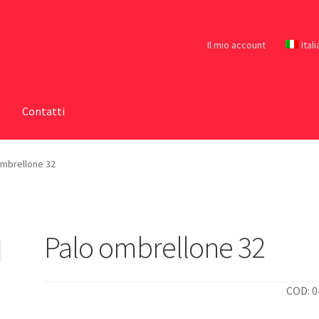
Il mio account
Ital
Contatti
ombrellone 32
Palo ombrellone 32
COD: 