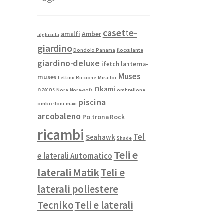
casette-
amalfi
Amber
alghicida
giardino
Dondolo Panama
flocculante
giardino-deluxe
ifetch
lanterna-
Muses
muses
Lettino Riccione
Mirador
Okami
naxos
Nora
Nora-sofa
ombrellone
piscina
ombrelloni-maxi
arcobaleno
Poltrona Rock
ricambi
Teli
Seahawk
Shade
Teli e
e laterali Automatico
laterali Matik
Teli e
laterali poliestere
Tecniko
Teli e laterali