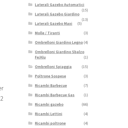
Laterali Gazebo Automatici
(15)
Laterali Gazebo Giardino
(13)
Laterali Gazebo Maxi
(5)
Molle / Tiranti
(3)
Ombrelloni Giardino Legno
(4)
Ombrelloni Giardino Sbalzo
Fe/Alu
(1)
Ombrelloni Spiaggia
(15)
Poltrone Sospese
(3)
Ricambi Barbecue
(7)
er
Ricambi Barbecue Gas
(1)
32
Ricambi gazebo
(66)
Ricambi Lettini
(4)
Ricambi poltrone
(4)