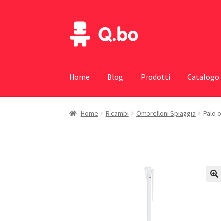
Vai
Vai
alla
al
navigazione
contenuto
Home
Blog
Prodotti
Catalogo
Home
Ricambi
Ombrelloni Spiaggia
Palo 