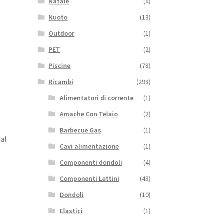
Natale
(4)
Nuoto
(13)
Outdoor
(1)
PET
(2)
Piscine
(78)
Ricambi
(298)
Alimentatori di corrente
(1)
Amache Con Telaio
(2)
Barbecue Gas
(1)
al
Cavi alimentazione
(1)
Componenti dondoli
(4)
Componenti Lettini
(43)
Dondoli
(10)
Elastici
(1)