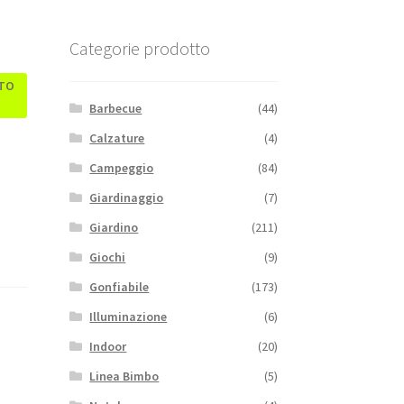
Categorie prodotto
TTO
Barbecue
(44)
Calzature
(4)
Campeggio
(84)
Giardinaggio
(7)
Giardino
(211)
Giochi
(9)
Gonfiabile
(173)
Illuminazione
(6)
Indoor
(20)
Linea Bimbo
(5)