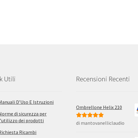
k Utili
Recensioni Recenti
Manuali D’Uso E Istruzioni
Ombrellone Helix 210
Norme di sicurezza per
l’utilizzo dei prodotti
di mantovanelliclaudio
Valutato
5
su
5
Richiesta Ricambi