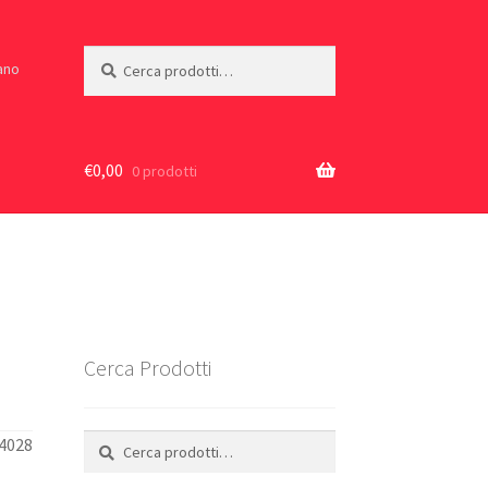
Cerca:
Cerca
iano
€
0,00
0 prodotti
Cerca Prodotti
Cerca:
Cerca
04028