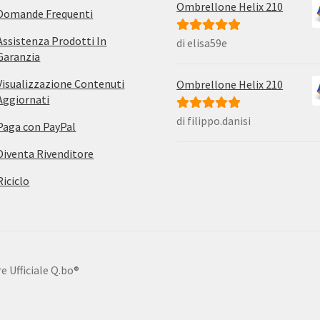
Ombrellone Helix 210
Domande Frequenti
Assistenza Prodotti In
di elisa59e
Valutato
5
su
Garanzia
5
Visualizzazione Contenuti
Ombrellone Helix 210
Aggiornati
di filippo.danisi
Valutato
5
su
Paga con PayPal
5
Diventa Rivenditore
Riciclo
e Ufficiale Q.bo®