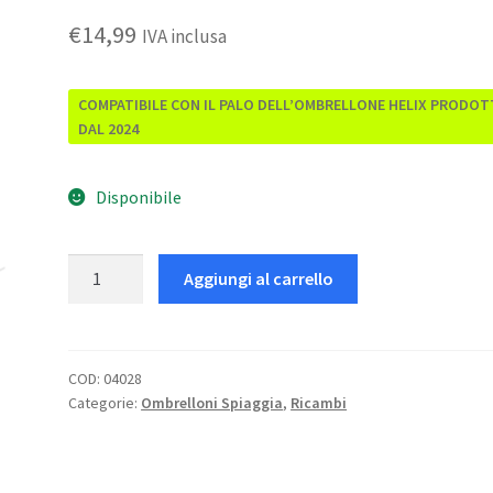
€
14,99
IVA inclusa
COMPATIBILE CON IL PALO DELL’OMBRELLONE HELIX PRODO
DAL 2024
Disponibile
Palo
Aggiungi al carrello
ombrellone
32
quantità
COD:
04028
Categorie:
Ombrelloni Spiaggia
,
Ricambi