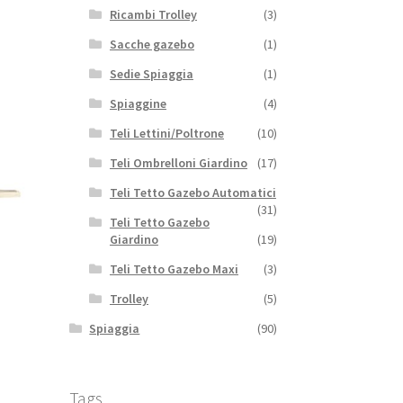
Ricambi Trolley
(3)
Sacche gazebo
(1)
Sedie Spiaggia
(1)
Spiaggine
(4)
Teli Lettini/Poltrone
(10)
Teli Ombrelloni Giardino
(17)
Teli Tetto Gazebo Automatici
(31)
Teli Tetto Gazebo
Giardino
(19)
Teli Tetto Gazebo Maxi
(3)
Trolley
(5)
Spiaggia
(90)
Tags