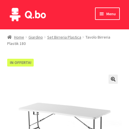
Vai
Vai
Menu
alla
al
navigazione
contenuto
Home
Home
Giardino
Set Birreria Plastica
Tavolo Birreria
Plastik 180
Blog
Prodotti
IN OFFERTA!
Catalogo
Contatti
Il mio account
English