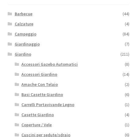
Barbecue
(44)
Calzature
(4)
Campeggio
(84)
Giardinaggio
(7)
Giardino
(211)
Accessori Gazebo Automatici
(8)
Accessori Giardino
(14)
Amache Con Telaio
(2)
Basi Casette Giardino
(6)
Carrelli Portavivande Legno
(1)
Casette Giardino
(4)
Coperture / Vele
(1)
Cuscini per sedute/sdraio
(6)