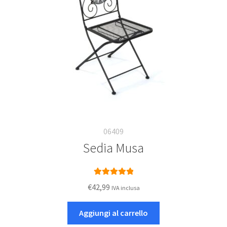
06409
Sedia Musa
Valutato
5.00
€
42,99
IVA inclusa
su 5
Aggiungi al carrello