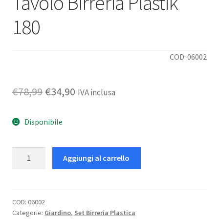
Tavolo Birreria Plastik
180
COD: 06002
Il
Il
€
78,99
€
34,90
IVA inclusa
prezzo
prezzo
Disponibile
originale
attuale
era:
è:
Tavolo
Aggiungi al carrello
€78,99.
€34,90.
Birreria
Plastik
180
quantità
COD:
06002
Categorie:
Giardino
,
Set Birreria Plastica